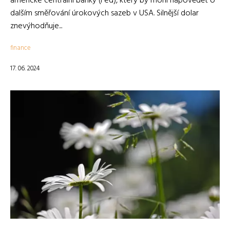
americké centrální banky (Fed), který by mohl napovědět o
dalším směřování úrokových sazeb v USA. Silnější dolar
znevýhodňuje...
finance
17. 06. 2024