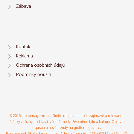
Zábava
Kontakt
Reklama
Ochrana osobních údajů
Podmínky použití
© 2026 grottomagazin.cz - Grotto magazín nabízí zajímavé a relevantní
články z různých oblastí, včetně módy, životního stylu a kultury. Objevte
inspiraci a nové trendy na grottomagazin.cz!
Provozovatel: PR Yard media s.r.o., Adresa: Nová Ves 272, 46331 Nová Ves, IČ: