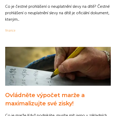
Co je čestné prohlášení o neuplatnění slevy na dítě? Čestné
prohlášení o neuplatnění slevy na dítě je oficiální dokument,
kterým...
finance
Ovládněte výpočet marže a
maximalizujte své zisky!
Co je marže Když podnikáte, musíte mít jasno v základních