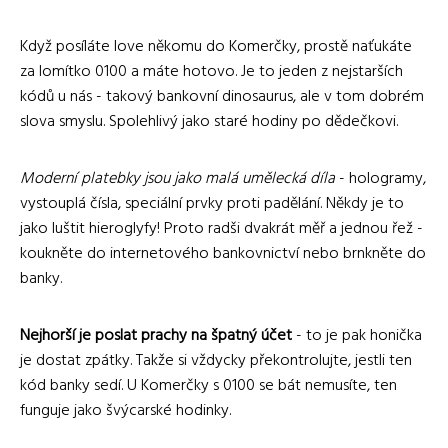
Když posíláte love někomu do Komerčky, prostě naťukáte
za lomítko 0100 a máte hotovo. Je to jeden z nejstarších
kódů u nás - takový bankovní dinosaurus, ale v tom dobrém
slova smyslu. Spolehlivý jako staré hodiny po dědečkovi.
Moderní platebky jsou jako malá umělecká díla
- hologramy,
vystouplá čísla, speciální prvky proti padělání. Někdy je to
jako luštit hieroglyfy! Proto radši dvakrát měř a jednou řež -
koukněte do internetového bankovnictví nebo brnkněte do
banky.
Nejhorší je poslat prachy na špatný účet
- to je pak honička
je dostat zpátky. Takže si vždycky překontrolujte, jestli ten
kód banky sedí. U Komerčky s 0100 se bát nemusíte, ten
funguje jako švýcarské hodinky.