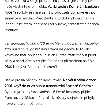
Bankovní kód 0100 je pro většinu z nás stejně známý jako
naše vlastní telefonní číslo.
Vznikl spolu s Komerční bankou v
roce 1990
, kdy se naše země probouzela do nové éry po
sametové revoluci. Představte si tu dobu plnou změn - z
jedné velké státní banky se rodily nové, samostatné finanční
instituce.
Ten jednoduchý kód 0100 se rychle vryl do paměti každého,
kdo potřeboval poslat nebo přijmout peníze
. Je to jako
kdybyste měli oblíbenou písničku - stačí zaslechnout první
tóny a hned víte, o co jde. Stejně tak při pohledu na čísla
0100 každý ví: Aha, to je Komerčka!
Banka prošla během let řadou změn.
Největší přišla v roce
2001, když do ní vstoupila francouzská Société Générale
.
Bylo to jako když do zaběhnuté české hospody přijde
francouzský šéfkuchař - základy zůstaly stejné, ale přibyly
nové chutě a možnosti.