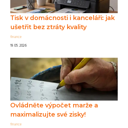
Tisk v domácnosti i kanceláři: jak
ušetřit bez ztráty kvality
finance
19. 05. 2026
Ovládněte výpočet marže a
maximalizujte své zisky!
finance