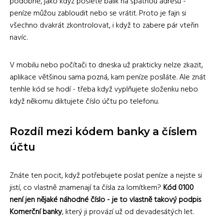
podobné, jako když pošlete balík na špatnou adresu -
peníze můžou zabloudit nebo se vrátit. Proto je fajn si
všechno dvakrát zkontrolovat, i když to zabere pár vteřin
navíc.
V mobilu nebo počítači to dneska už prakticky nelze zkazit,
aplikace většinou sama pozná, kam peníze posíláte. Ale znát
tenhle kód se hodí - třeba když vyplňujete složenku nebo
když někomu diktujete číslo účtu po telefonu.
Rozdíl mezi kódem banky a číslem
účtu
Znáte ten pocit, když potřebujete poslat peníze a nejste si
jistí, co vlastně znamenají ta čísla za lomítkem?
Kód 0100
není jen nějaké náhodné číslo - je to vlastně takový podpis
Komerční banky
, který ji provází už od devadesátých let.