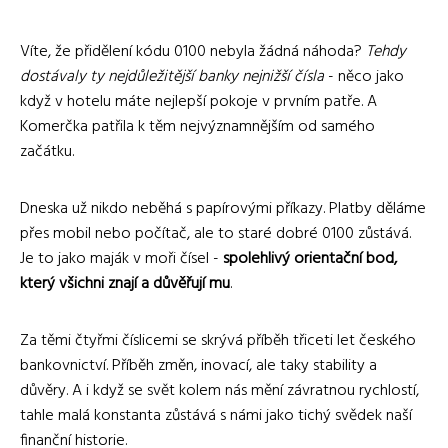
Víte, že přidělení kódu 0100 nebyla žádná náhoda?
Tehdy
dostávaly ty nejdůležitější banky nejnižší čísla
- něco jako
když v hotelu máte nejlepší pokoje v prvním patře. A
Komerčka patřila k těm nejvýznamnějším od samého
začátku.
Dneska už nikdo neběhá s papírovými příkazy. Platby děláme
přes mobil nebo počítač, ale to staré dobré 0100 zůstává.
Je to jako maják v moři čísel -
spolehlivý orientační bod,
který všichni znají a důvěřují mu
.
Za těmi čtyřmi číslicemi se skrývá příběh třiceti let českého
bankovnictví. Příběh změn, inovací, ale taky stability a
důvěry. A i když se svět kolem nás mění závratnou rychlostí,
tahle malá konstanta zůstává s námi jako tichý svědek naší
finanční historie.