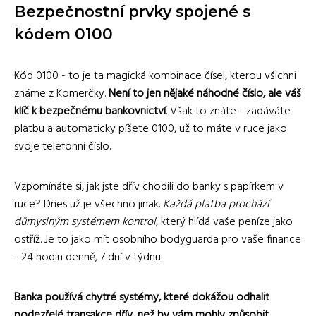
Bezpečnostní prvky spojené s
kódem 0100
Kód 0100 - to je ta magická kombinace čísel, kterou všichni
známe z Komerčky.
Není to jen nějaké náhodné číslo, ale váš
klíč k bezpečnému bankovnictví
. Však to znáte - zadáváte
platbu a automaticky píšete 0100, už to máte v ruce jako
svoje telefonní číslo.
Vzpomínáte si, jak jste dřív chodili do banky s papírkem v
ruce? Dnes už je všechno jinak.
Každá platba prochází
důmyslným systémem kontrol
, který hlídá vaše peníze jako
ostříž. Je to jako mít osobního bodyguarda pro vaše finance
- 24 hodin denně, 7 dní v týdnu.
Banka používá chytré systémy, které dokážou odhalit
podezřelé transakce dřív, než by vám mohly způsobit