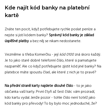
Kde najít kód banky na platební
kartě
Znáte ten pocit, když potřebujete rychle poslat peníze a
nejste si jistí kódem banky?
Správný kód banky je základ
úspěšné platby
a bez něj se nikam nedostanete.
Vezměme si třeba Komerčku - její
kód 0100
zná skoro každý.
Je to jako staré dobré telefonní číslo, které si pamatujete
nazpaměť. Ale co když potřebujete zjistit kód jiné banky? Na
platebce máte spoustu čísel, ale které z nich je to pravé?
Na přední straně karty najdete dlouhé číslo
- to je jako
občanka vaší karty. První čtyři až šest číslic vám prozradí,
kdo kartu vydal. Jenže pozor - tohle číslo není totéž jako
kód banky pro převody! To by bylo moc jednoduché, že?