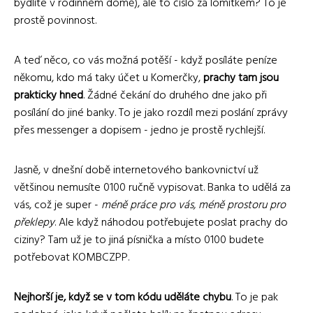
bydlíte v rodinném domě), ale to číslo za lomítkem? To je
prostě povinnost.
A teď něco, co vás možná potěší - když posíláte peníze
někomu, kdo má taky účet u Komerčky,
prachy tam jsou
prakticky hned
. Žádné čekání do druhého dne jako při
posílání do jiné banky. To je jako rozdíl mezi poslání zprávy
přes messenger a dopisem - jedno je prostě rychlejší.
Jasně, v dnešní době internetového bankovnictví už
většinou nemusíte 0100 ručně vypisovat. Banka to udělá za
vás, což je super -
méně práce pro vás, méně prostoru pro
překlepy
. Ale když náhodou potřebujete poslat prachy do
ciziny? Tam už je to jiná písnička a místo 0100 budete
potřebovat KOMBCZPP.
Nejhorší je, když se v tom kódu uděláte chybu
. To je pak