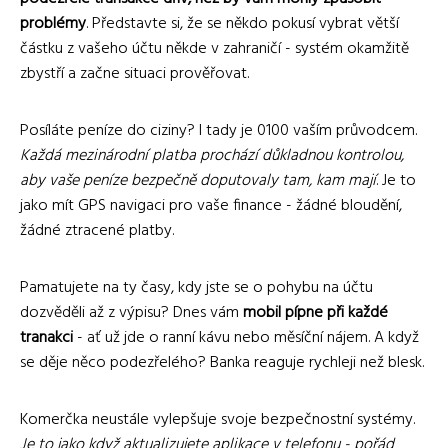
problémy
. Představte si, že se někdo pokusí vybrat větší
částku z vašeho účtu někde v zahraničí - systém okamžitě
zbystří a začne situaci prověřovat.
Posíláte peníze do ciziny? I tady je 0100 vaším průvodcem.
Každá mezinárodní platba prochází důkladnou kontrolou,
aby vaše peníze bezpečně doputovaly tam, kam mají
. Je to
jako mít GPS navigaci pro vaše finance - žádné bloudění,
žádné ztracené platby.
Pamatujete na ty časy, kdy jste se o pohybu na účtu
dozvěděli až z výpisu? Dnes vám
mobil pípne při každé
tranakci
- ať už jde o ranní kávu nebo měsíční nájem. A když
se děje něco podezřelého? Banka reaguje rychleji než blesk.
Komerčka neustále vylepšuje svoje bezpečnostní systémy.
Je to jako když aktualizujete aplikace v telefonu - pořád