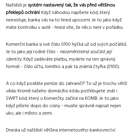
Naštěstí je
systém nastavený tak, že vás před většinou
překlepů ochrání
. Když náhodou napíšete kód, který
neexistuje, banka vás na to hned upozorní. Je to jako když
máte kontrolku v autě - hned víte, že něco není v pořádku.
Komerční banka si své číslo 0100 hýčká už od svých počátků.
Je to jako její rodné číslo -
nezaměnitelná součást její
identity
. Když zadáváte platbu, myslete na ten správný
formát - číslo účtu, lomítko a pak ta známá čtyřka (0100).
A co když posíláte peníze do zahraničí? To už je trochu větší
věda. Kromě našeho domácího kódu potřebujete znát i
SWIFT kód, který u Komerčky začíná na KOMB. Je to jako
když píšete dopis do ciziny - musíte správně napsat nejen
ulici, ale i město a zemi.
Dneska už naštěstí většina internetového bankovnictví