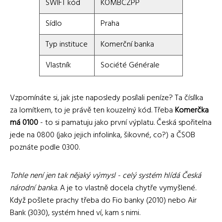
SWIFT kód
KOMBCZPP
Sídlo
Praha
Typ instituce
Komerční banka
Vlastník
Société Générale
Vzpomínáte si, jak jste naposledy posílali peníze? Ta čísílka
za lomítkem, to je právě ten kouzelný kód. Třeba
Komerčka
má 0100
- to si pamatuju jako první výplatu. Česká spořitelna
jede na 0800 (jako jejich infolinka, šikovné, co?) a ČSOB
poznáte podle 0300.
Tohle není jen tak nějaký výmysl - celý systém hlídá Česká
národní banka
. A je to vlastně docela chytře vymyšlené.
Když pošlete prachy třeba do Fio banky (2010) nebo Air
Bank (3030), systém hned ví, kam s nimi.