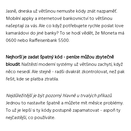
Jasně, dneska už většinou nemusíte kódy znát nazpaměť.
Mobilní appky a internetové bankovnictví to většinou
našeptají za vás. Ale co když potřebujete rychle poslat love
kamarádovi do jiné banky? To se hodí vědět, že Moneta má
0600 nebo Raiffeisenbank 5500.
Nejhorší je zadat špatný kód - peníze můžou zbytečně
bloudit
. Naštěstí moderní systémy už většinou zachytí, když
něco nesedí. Ale stejně - radši dvakrát zkontrolovat, než pak
řešit, kde se platba ztratila.
Nejdůležitější je být pozorný hlavně u trvalých příkazů
.
Jednou to nastavíte špatně a můžete mít měsíce problémy.
To už je lepší si ty kódy postupně zapamatovat - aspoň ty
nejčastější, co používáte.