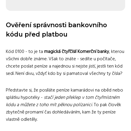
Ověření správnosti bankovního
kódu před platbou
Kód 0100 - to je ta
magická čtyřčíslí Komerční banky
, kterou
všichni dobře známe. Však to znáte - sedíte u počítače,
chcete poslat peníze a najednou si nejste jistí, jestli ten kód
sedí. Není divu, vždyť kdo by si pamatoval všechny ty čísla?
Představte si, že posíláte peníze kamarádovi na oběd nebo
splátku hypotéky -
stačí jeden překlep v tom čtyřmístném
kódu a můžete z toho mít pěknou polízanici
. To pak člověk
zbytečně promarní čas dohledáváním, kam že ty peníze
vlastně odletěly.