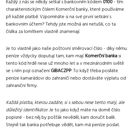
Každý z nás se někdy setkal s bankovním kódem
0100
- tím
charakteristickým číslem Komerční banky, které používáme
při každé platbě. Vzpomínáte si na své první setkání s
bankovním účtem? Tehdy jste možná ani netušili, co ta
čísílka za lomítkem vlastně znamenají.
Je to vlastně jako naše poštovní směrovací číslo - díky němu
peníze vždycky doputují tam, kam mají.
Komerční banka
si
tento kód hrdě nese už mnoho let a v mezinárodním světě
se s ním pojí označení
GIBACZPP
. To když třeba posíláte
peníze kamarádovi do zahraničí nebo dostáváte výplatu od
zahraniční firmy.
Každá platba, kterou zadáte, si s sebou nese tento malý, ale
důležitý identifikátor
. Je to jako když máte na domě číslo
popisné - bez něj by pošťák nevěděl, kam doručit balík.
Stejně tak banka potřebuje vědět, kam má peníze poslat.