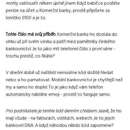
mohly zabloudit někam úplně jinam
. Když babičce posíláte
peníze na účet u Komerční banky, prostě připíšete za
lomítko 0100 a je to.
Tohle číslo má svůj příběh
. Komerční banka ho dostala do
vínku už při svém vzniku a patří mezi pamětníky českého
bankovnictví. Je to jako mít telefonní číslo z první série -
trochu prestiž, co říkáte?
V dnešní době už naštěstí nemusíme kód složitě hledat
nebo si ho pamatovat. Mobilní bankovnictví je chytřejší než
my a samo ho doplní. To je jako když vám telefon
automaticky nabídne emoji - prostě to funguje samo.
Pro podnikatele je tenhle kód denním chlebem
. Jasně, že ho
mají všude - na fakturách, vizitkách, webech. Je to jejich
bankovní DNA. A když náhodou někdo kód zapomene?