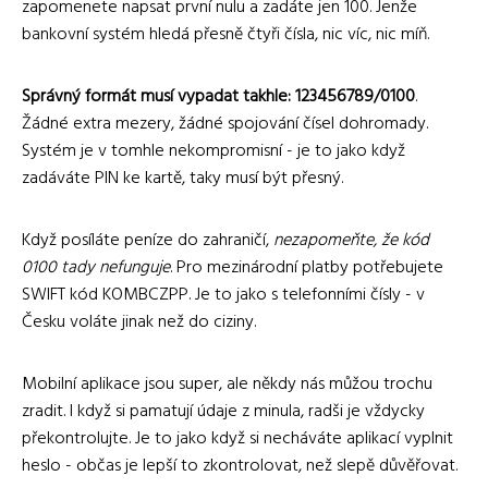
zapomenete napsat první nulu a zadáte jen 100. Jenže
bankovní systém hledá přesně čtyři čísla, nic víc, nic míň.
Správný formát musí vypadat takhle: 123456789/0100
.
Žádné extra mezery, žádné spojování čísel dohromady.
Systém je v tomhle nekompromisní - je to jako když
zadáváte PIN ke kartě, taky musí být přesný.
Když posíláte peníze do zahraničí,
nezapomeňte, že kód
0100 tady nefunguje
. Pro mezinárodní platby potřebujete
SWIFT kód KOMBCZPP. Je to jako s telefonními čísly - v
Česku voláte jinak než do ciziny.
Mobilní aplikace jsou super, ale někdy nás můžou trochu
zradit. I když si pamatují údaje z minula, radši je vždycky
překontrolujte. Je to jako když si necháváte aplikací vyplnit
heslo - občas je lepší to zkontrolovat, než slepě důvěřovat.