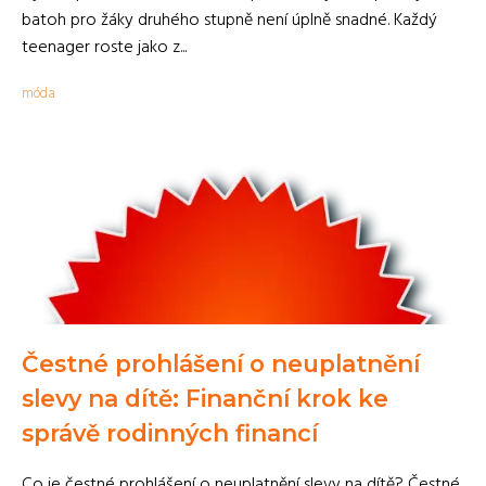
batoh pro žáky druhého stupně není úplně snadné. Každý
teenager roste jako z...
móda
Čestné prohlášení o neuplatnění
slevy na dítě: Finanční krok ke
správě rodinných financí
Co je čestné prohlášení o neuplatnění slevy na dítě? Čestné