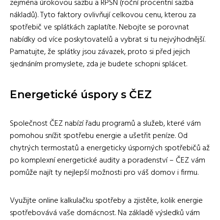
zejména úrokovou sazbu a RPSN (roční procentní sazba
nákladů). Tyto faktory ovlivňují celkovou cenu, kterou za
spotřebič ve splátkách zaplatíte. Nebojte se porovnat
nabídky od více poskytovatelů a vybrat si tu nejvýhodnější.
Pamatujte, že splátky jsou závazek, proto si před jejich
sjednáním promyslete, zda je budete schopni splácet.
Energetické úspory s ČEZ
Společnost ČEZ nabízí řadu programů a služeb, které vám
pomohou snížit spotřebu energie a ušetřit peníze. Od
chytrých termostatů a energeticky úsporných spotřebičů až
po komplexní energetické audity a poradenství – ČEZ vám
pomůže najít ty nejlepší možnosti pro váš domov i firmu.
Využijte online kalkulačku spotřeby a zjistěte, kolik energie
spotřebovává vaše domácnost. Na základě výsledků vám