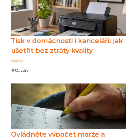
Tisk v domácnosti i kanceláři: jak
ušetřit bez ztráty kvality
finance
19. 05. 2026
Ovládněte výpočet marže a