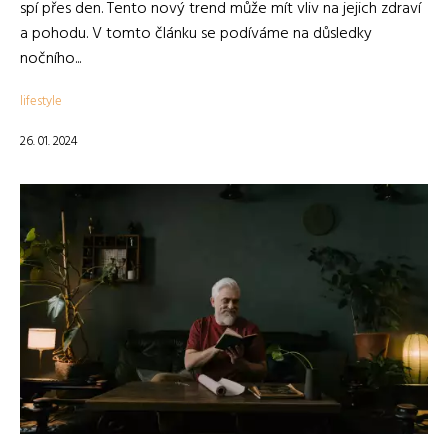
spí přes den. Tento nový trend může mít vliv na jejich zdraví
a pohodu. V tomto článku se podíváme na důsledky
nočního...
lifestyle
26. 01. 2024