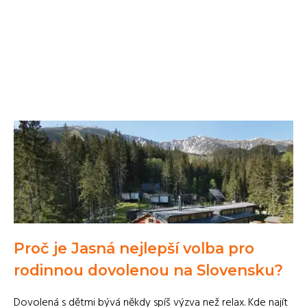
Proč je Jasná nejlepší volba pro
rodinnou dovolenou na Slovensku?
Dovolená s dětmi bývá někdy spíš výzva než relax. Kde najít