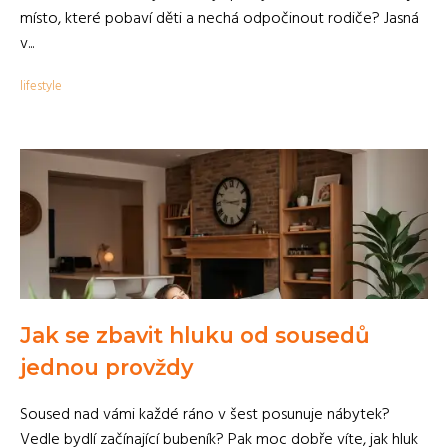
místo, které pobaví děti a nechá odpočinout rodiče? Jasná
v...
lifestyle
Jak se zbavit hluku od sousedů
jednou provždy
Soused nad vámi každé ráno v šest posunuje nábytek?
Vedle bydlí začínající bubeník? Pak moc dobře víte, jak hluk