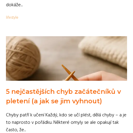
dokáže...
lifestyle
5 nejčastějších chyb začátečníků v
pletení (a jak se jim vyhnout)
Chyby patří k učení Každý, kdo se učí plést, dělá chyby – a je
to naprosto v pořádku. Některé omyly se ale opakují tak
často, že...