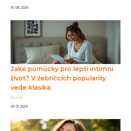
18. 06. 2026
Jaké pomůcky pro lepší intimní
život? V žebříčcích popularity
vede klasika
lifestyle
26. 01. 2026