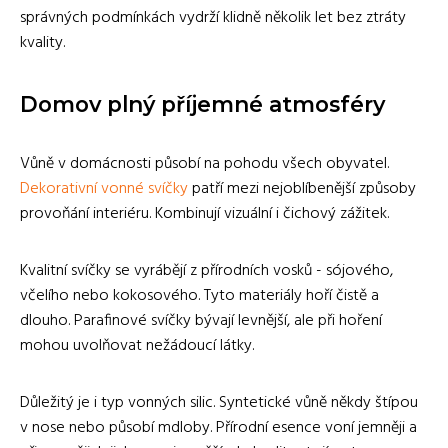
správných podmínkách vydrží klidně několik let bez ztráty
kvality.
Domov plný příjemné atmosféry
Vůně v domácnosti působí na pohodu všech obyvatel.
Dekorativní vonné svíčky
patří mezi nejoblíbenější způsoby
provoňání interiéru. Kombinují vizuální i čichový zážitek.
Kvalitní svíčky se vyrábějí z přírodních vosků - sójového,
včelího nebo kokosového. Tyto materiály hoří čistě a
dlouho. Parafinové svíčky bývají levnější, ale při hoření
mohou uvolňovat nežádoucí látky.
Důležitý je i typ vonných silic. Syntetické vůně někdy štípou
v nose nebo působí mdloby. Přírodní esence voní jemněji a