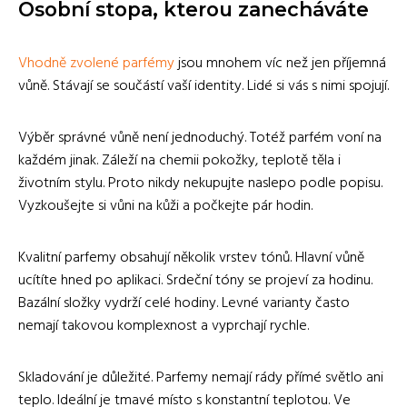
Osobní stopa, kterou zanecháváte
Vhodně zvolené parfémy
jsou mnohem víc než jen příjemná
vůně. Stávají se součástí vaší identity. Lidé si vás s nimi spojují.
Výběr správné vůně není jednoduchý. Totéž parfém voní na
každém jinak. Záleží na chemii pokožky, teplotě těla i
životním stylu. Proto nikdy nekupujte naslepo podle popisu.
Vyzkoušejte si vůni na kůži a počkejte pár hodin.
Kvalitní parfemy obsahují několik vrstev tónů. Hlavní vůně
ucítíte hned po aplikaci. Srdeční tóny se projeví za hodinu.
Bazální složky vydrží celé hodiny. Levné varianty často
nemají takovou komplexnost a vyprchají rychle.
Skladování je důležité. Parfemy nemají rády přímé světlo ani
teplo. Ideální je tmavé místo s konstantní teplotou. Ve