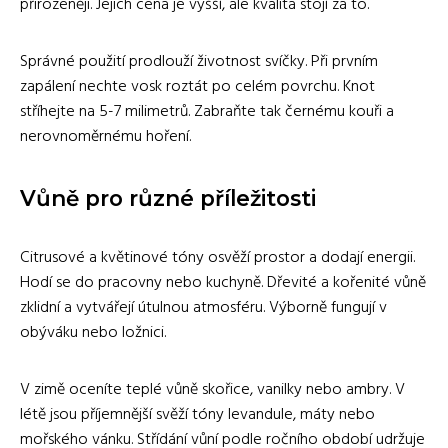
přirozeněji. Jejich cena je vyšší, ale kvalita stojí za to.
Správné použití prodlouží životnost svíčky. Při prvním
zapálení nechte vosk roztát po celém povrchu. Knot
stříhejte na 5-7 milimetrů. Zabraňte tak černému kouři a
nerovnoměrnému hoření.
Vůně pro různé příležitosti
Citrusové a květinové tóny osvěží prostor a dodají energii.
Hodí se do pracovny nebo kuchyně. Dřevité a kořenité vůně
zklidní a vytvářejí útulnou atmosféru. Výborně fungují v
obýváku nebo ložnici.
V zimě oceníte teplé vůně skořice, vanilky nebo ambry. V
létě jsou příjemnější svěží tóny levandule, máty nebo
mořského vánku. Střídání vůní podle ročního období udržuje