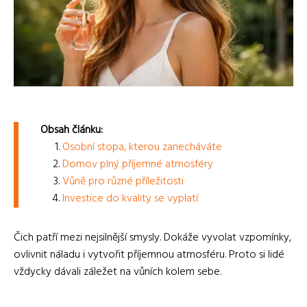
Obsah článku:
Osobní stopa, kterou zanecháváte
Domov plný příjemné atmosféry
Vůně pro různé příležitosti
Investice do kvality se vyplatí
Čich patří mezi nejsilnější smysly. Dokáže vyvolat vzpomínky,
ovlivnit náladu i vytvořit příjemnou atmosféru. Proto si lidé
vždycky dávali záležet na vůních kolem sebe.