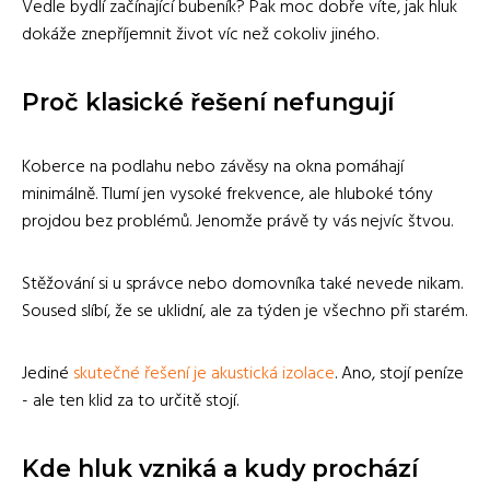
Vedle bydlí začínající bubeník? Pak moc dobře víte, jak hluk
dokáže znepříjemnit život víc než cokoliv jiného.
Proč klasické řešení nefungují
Koberce na podlahu nebo závěsy na okna pomáhají
minimálně. Tlumí jen vysoké frekvence, ale hluboké tóny
projdou bez problémů. Jenomže právě ty vás nejvíc štvou.
Stěžování si u správce nebo domovníka také nevede nikam.
Soused slíbí, že se uklidní, ale za týden je všechno při starém.
Jediné
skutečné řešení je akustická izolace
. Ano, stojí peníze
- ale ten klid za to určitě stojí.
Kde hluk vzniká a kudy prochází