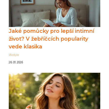
Jaké pomůcky pro lepší intimní
život? V žebříčcích popularity
vede klasika
lifestyle
26. 01. 2026