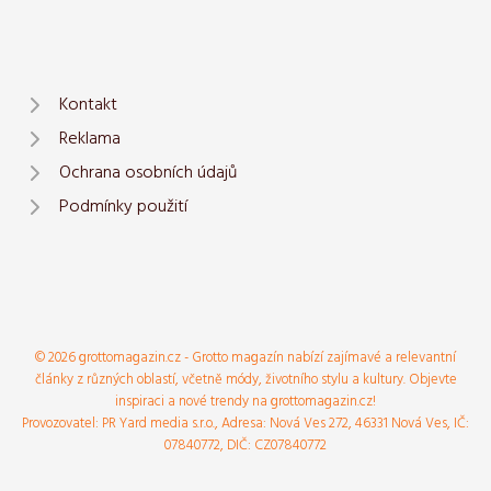
Kontakt
Reklama
Ochrana osobních údajů
Podmínky použití
© 2026 grottomagazin.cz - Grotto magazín nabízí zajímavé a relevantní
články z různých oblastí, včetně módy, životního stylu a kultury. Objevte
inspiraci a nové trendy na grottomagazin.cz!
Provozovatel: PR Yard media s.r.o., Adresa: Nová Ves 272, 46331 Nová Ves, IČ:
07840772, DIČ: CZ07840772