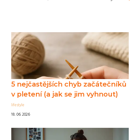
5 nejčastějších chyb začátečníků
v pletení (a jak se jim vyhnout)
lifestyle
18. 06. 2026