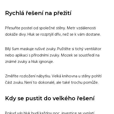
Rychlá řešení na přežití
Přesuňte postel od společné stěny. Metr vzdálenosti
dokáže divy. Hluk se rozptýlí dřív, než se k vám dostane.
Bílý šum maskuje rušivé zvuky. Puštěte si tichý ventilátor
nebo aplikaci s přírodními zvuky. Mozek se soustředí na
známé zvuky a hluk ignoruje.
Změňte rozložení nábytku. Velká knihovna u stěny pohltí
část zvuku. Není to dokonalé, ale také trochu pomůže.
Kdy se pustit do velkého řešení
Pokud vás hluk budí každou noc, investice se vyplatí.