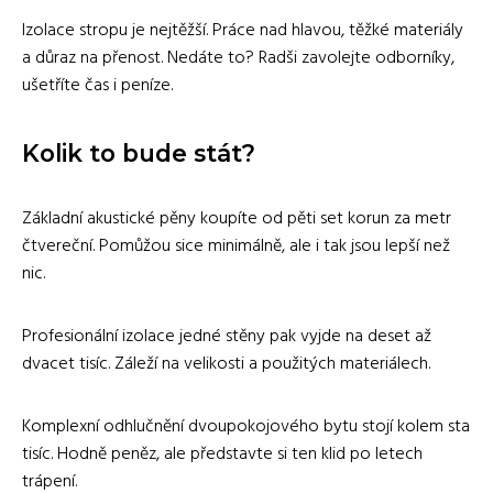
Izolace stropu je nejtěžší. Práce nad hlavou, těžké materiály
a důraz na přenost. Nedáte to? Radši zavolejte odborníky,
ušetříte čas i peníze.
Kolik to bude stát?
Základní akustické pěny koupíte od pěti set korun za metr
čtvereční. Pomůžou sice minimálně, ale i tak jsou lepší než
nic.
Profesionální izolace jedné stěny pak vyjde na deset až
dvacet tisíc. Záleží na velikosti a použitých materiálech.
Komplexní odhlučnění dvoupokojového bytu stojí kolem sta
tisíc. Hodně peněz, ale představte si ten klid po letech
trápení.