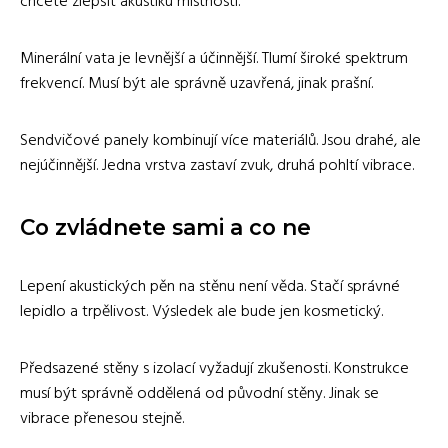
chcete zlepšit akustiku místnosti.
Minerální vata je levnější a účinnější. Tlumí široké spektrum
frekvencí. Musí být ale správně uzavřená, jinak prašní.
Sendvičové panely kombinují více materiálů. Jsou drahé, ale
nejúčinnější. Jedna vrstva zastaví zvuk, druhá pohltí vibrace.
Co zvládnete sami a co ne
Lepení akustických pěn na stěnu není věda. Stačí správné
lepidlo a trpělivost. Výsledek ale bude jen kosmetický.
Předsazené stěny s izolací vyžadují zkušenosti. Konstrukce
musí být správně oddělená od původní stěny. Jinak se
vibrace přenesou stejně.