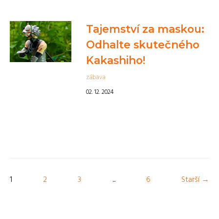
Tajemství za maskou:
Odhalte skutečného
Kakashiho!
zábava
02. 12. 2024
1
2
3
...
6
Starší →