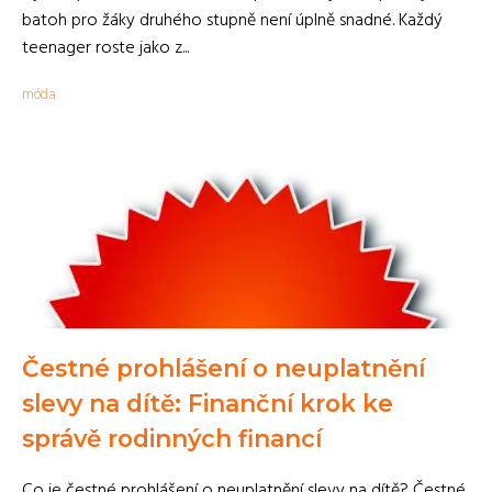
batoh pro žáky druhého stupně není úplně snadné. Každý
teenager roste jako z...
móda
Čestné prohlášení o neuplatnění
slevy na dítě: Finanční krok ke
správě rodinných financí
Co je čestné prohlášení o neuplatnění slevy na dítě? Čestné