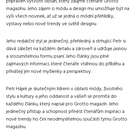
připraven vytvořit obsah, který zaujme čtenáře Grotto
magazínu. Jeho zájem o módu a design mu umožňuje být na
výši všech novinek, ať už se jedná o módní přehlídky,
výstavy nebo nové trendy ve světě designu.
Jeho redakční styl je jedinečný, přehledný a strhující. Petr si
dává záležet na každém detailu a zároveň si udržuje jasnou
a srozumitelnou formu psaní. Jeho články jsou plné
zajímavých informací, které čtenáře vtáhnou do příběhu a
přinášejí jim nové myšlenky a perspektivy.
Petr Hájek je skutečným lídrem v oblasti módy, životního
stylu a kultury a jeho oddanost a vášeň se promítá do
každého článku, který napsal pro Grotto magazín. Jeho
jedinečný přístup a schopnost přinést čtenářům inspiraci a
nové trendy ho činí neodmyslitelnou součástí týmu Grotto
magazínu.