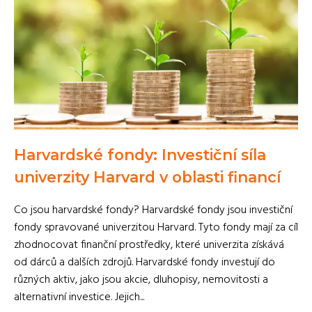
Harvardské fondy: Investiční síla
univerzity Harvard v oblasti financí
Co jsou harvardské fondy? Harvardské fondy jsou investiční
fondy spravované univerzitou Harvard. Tyto fondy mají za cíl
zhodnocovat finanční prostředky, které univerzita získává
od dárců a dalších zdrojů. Harvardské fondy investují do
různých aktiv, jako jsou akcie, dluhopisy, nemovitosti a
alternativní investice. Jejich...