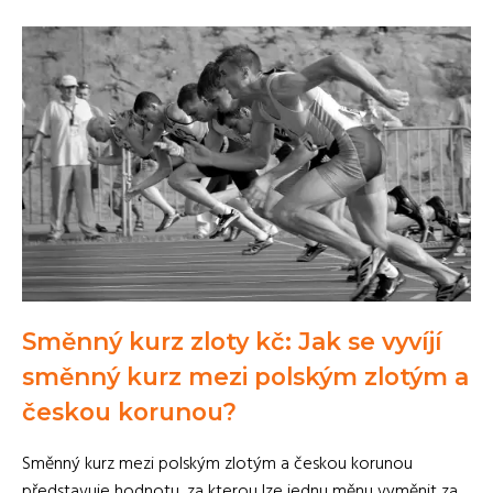
Směnný kurz zloty kč: Jak se vyvíjí
směnný kurz mezi polským zlotým a
českou korunou?
Směnný kurz mezi polským zlotým a českou korunou
představuje hodnotu, za kterou lze jednu měnu vyměnit za