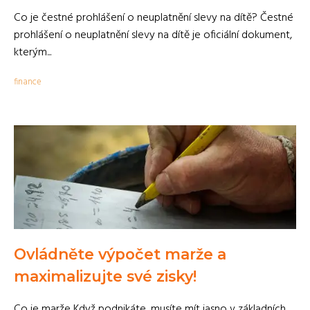
Co je čestné prohlášení o neuplatnění slevy na dítě? Čestné
prohlášení o neuplatnění slevy na dítě je oficiální dokument,
kterým...
finance
Ovládněte výpočet marže a
maximalizujte své zisky!
Co je marže Když podnikáte, musíte mít jasno v základních