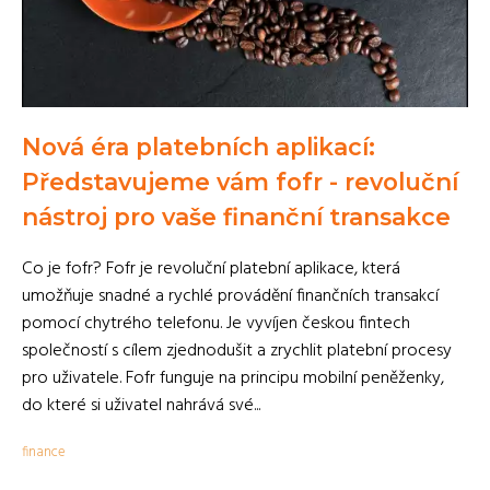
Nová éra platebních aplikací:
Představujeme vám fofr - revoluční
nástroj pro vaše finanční transakce
Co je fofr? Fofr je revoluční platební aplikace, která
umožňuje snadné a rychlé provádění finančních transakcí
pomocí chytrého telefonu. Je vyvíjen českou fintech
společností s cílem zjednodušit a zrychlit platební procesy
pro uživatele. Fofr funguje na principu mobilní peněženky,
do které si uživatel nahrává své...
finance