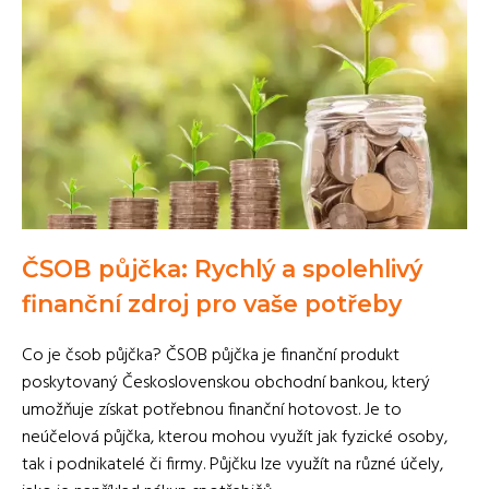
ČSOB půjčka: Rychlý a spolehlivý
finanční zdroj pro vaše potřeby
Co je čsob půjčka? ČSOB půjčka je finanční produkt
poskytovaný Československou obchodní bankou, který
umožňuje získat potřebnou finanční hotovost. Je to
neúčelová půjčka, kterou mohou využít jak fyzické osoby,
tak i podnikatelé či firmy. Půjčku lze využít na různé účely,