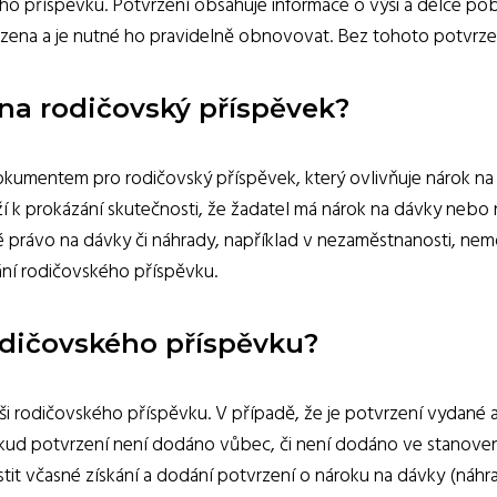
ho příspěvku. Potvrzení obsahuje informace o výši a délce po
ezena a je nutné ho pravidelně obnovovat. Bez tohoto potvrze
 na rodičovský příspěvek?
okumentem pro rodičovský příspěvek, který ovlivňuje nárok na
í k prokázání skutečnosti, že žadatel má nárok na dávky nebo
 právo na dávky či náhrady, například v nezaměstnanosti, nemo
ání rodičovského příspěvku.
rodičovského příspěvku?
ýši rodičovského příspěvku. V případě, že je potvrzení vydané
kud potvrzení není dodáno vůbec, či není dodáno ve stanovené
istit včasné získání a dodání potvrzení o nároku na dávky (ná