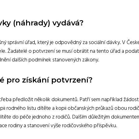
vky (náhrady) vydává?
ný správní úřad, který je odpovědný za sociální dávky. V České
tele. Žadatelé o potvrzení se musí obrátit na tento úřad a pod
plnění dalších podmínek stanovených zákony.
 pro získání potvrzení?
 třeba předložit několik dokumentů. Patří sem například žádos
kopii rodného listu dítěte a kopii občanských průkazů obou rodi
 dítěte do péče jednoho z rodičů. Dalším důležitým dokumentem
uace rodiny a stanovení výše rodičovského příspěvku.