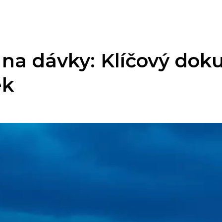
 na dávky: Klíčový do
ek