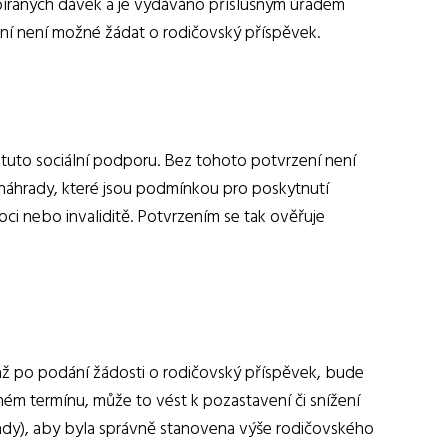
bíraných dávek a je vydáváno příslušným úřadem
ní není možné žádat o rodičovský příspěvek.
 tuto sociální podporu. Bez tohoto potvrzení není
 náhrady, které jsou podmínkou pro poskytnutí
ci nebo invaliditě. Potvrzením se tak ověřuje
 až po podání žádosti o rodičovský příspěvek, bude
m termínu, může to vést k pozastavení či snížení
hrady), aby byla správně stanovena výše rodičovského