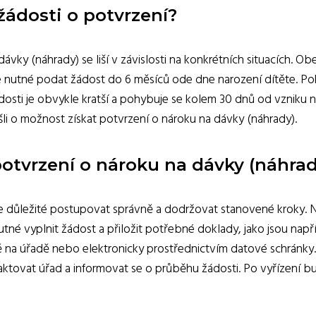
žádosti o potvrzení?
vky (náhrady) se liší v závislosti na konkrétních situacích. Ob
e nutné podat žádost do 6 měsíců ode dne narození dítěte. Pok
sti je obvykle kratší a pohybuje se kolem 30 dnů od vzniku n
li o možnost získat potvrzení o nároku na dávky (náhrady).
potvrzení o nároku na dávky (náhrad
je důležité postupovat správně a dodržovat stanovené kroky. Ne
tné vyplnit žádost a přiložit potřebné doklady, jako jsou napří
a úřadě nebo elektronicky prostřednictvím datové schránky. P
taktovat úřad a informovat se o průběhu žádosti. Po vyřízení