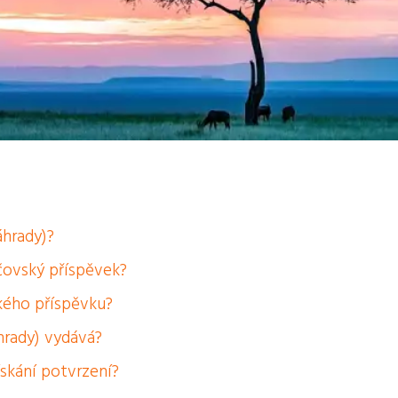
áhrady)?
ičovský příspěvek?
ského příspěvku?
hrady) vydává?
skání potvrzení?