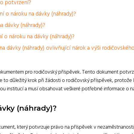
 o potvrzení?
ní o nároku na dávky (náhrady)?
na dávky (náhrady)?
í o nároku na dávky (náhrady)?
na dávky (náhrady) ovlivňující nárok a výši rodičovskéh
dokumentem pro rodičovský příspěvek. Tento dokument potvrzu
 Je to důležitý krok při žádosti o rodičovský příspěvek, proto
u institucí a musí obsahovat veškeré potřebné informace o ná
ávky (náhrady)?
dokument, který potvrzuje právo na příspěvek v nezaměstnanost