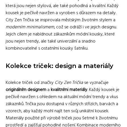
která jsou nejen stylová, ale také pohodlná a kvalitní. Každý
kousek je pečlivě navržen a vyroben s důrazem na detaily.
City Zen Trička se inspirovala městským životním stylem a
moderním minimalismem
, což se odráží i ve jejich designu.
Jejich cílem je nabídnout zákazníkům módní kousky, které
jsou nejen trendy, ale také univerzální a snadno
kombinovatelné s ostatními kousky šatníku.
Kolekce triček: design a materiály
Kolekce triček od značky
City Zen Trička
se vyznačuje
originálním designem
a
kvalitními materiály
. Každý kousek je
pečlivě navržen s ohledem na aktuální módní trendy a vkus
zákazníků. Trička jsou dostupná v různých střizích, barvách a
vzorech, aby každý mohl najít ten svůj unikátní kousek.
Materiály použité při výrobě triček jsou šetrné k životnímu
prostředí a zajišťují pohodlné nošení. Kombinace moderního