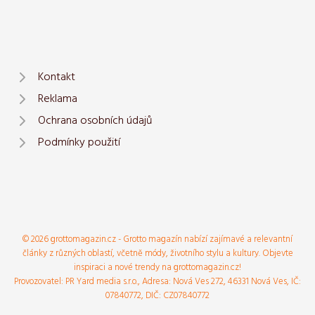
Kontakt
Reklama
Ochrana osobních údajů
Podmínky použití
© 2026 grottomagazin.cz - Grotto magazín nabízí zajímavé a relevantní
články z různých oblastí, včetně módy, životního stylu a kultury. Objevte
inspiraci a nové trendy na grottomagazin.cz!
Provozovatel: PR Yard media s.r.o., Adresa: Nová Ves 272, 46331 Nová Ves, IČ:
07840772, DIČ: CZ07840772