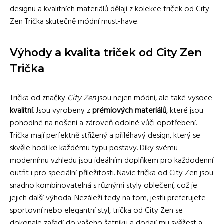
designu a kvalitních materiálů dělají z kolekce triček od City
Zen Trička skutečně módní must-have.
Výhody a kvalita triček od City Zen
Trička
Trička od značky
City Zen
jsou nejen módní, ale také vysoce
kvalitní
. Jsou vyrobeny z
prémiových materiálů
, které jsou
pohodlné na nošení a zároveň odolné vůči opotřebení.
Trička mají perfektně střižený a přiléhavý design, který se
skvěle hodí ke každému typu postavy. Díky svému
modernímu vzhledu jsou ideálním doplňkem pro každodenní
outfit i pro speciální příležitosti. Navíc trička od City Zen jsou
snadno kombinovatelná s různými styly oblečení, což je
jejich další výhoda. Nezáleží tedy na tom, jestli preferujete
sportovní nebo elegantní styl, trička od City Zen se
dokonale zařadí do vašeho šatníku a dodají mu svěžest a