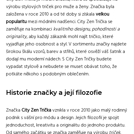
výrobu stylových triček pro muže a ženy. Značka byla
založena v roce 2010 a od té doby si získala
velkou
popularitu
mezi módními nadšenci. City Zen Trička se
zaměřuje na kombinaci
kvalitního designu
,
pohodlnosti a
originality
, aby každý zákazník mohl najít tričko, které
vyjadřuje jeho osobnost a styl. V sortimentu značky najdete
širokou škálu vzorů, barev a střihů, které osvěží váš šatník a
dodají mu moderní nádech. S City Zen Tričky budete
vypadat stylově a nebudete se muset obávat toho, že
potkáte někoho s podobným oblečením.
Historie značky a její filozofie
Značka
City Zen Trička
vznikla v roce 2010 jako malý rodinný
podnik s vášní pro módu a design. Jejich filozofií je spojit
jednoduchost, kreativitu a originalitu do jednoho produktu.
Od samého začátku se značka zaměřuje na výrobu
triček
,