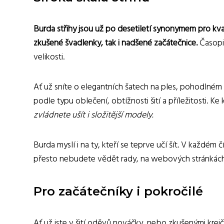
Burda střihy jsou už po desetiletí synonymem pro kva
zkušené švadlenky, tak i nadšené začátečnice.
Časopis
velikosti.
Ať už sníte o elegantních šatech na ples, pohodlném 
podle typu oblečení, obtížnosti šití a příležitosti.
zvládnete ušít i složitější modely.
Burda myslí i na ty, kteří se teprve učí šít. V každém
přesto nebudete vědět rady, na webových stránkách B
Pro začátečníky i pokročilé
Ať už jste v šití oděvů nováčky, nebo zkušenými krejč