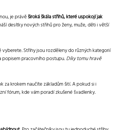
nou, je právě
široká škála střihů, které uspokojí jak
ší desítky nových střihů pro ženy, muže, děti i větší
 vyberete. Střihy jsou rozděleny do různých kategorií
ky a popisem pracovního postupu.
Díky tomu hravě
ok za krokem naučíte základům šití. A pokud si i
uzní fórum, kde vám poradí zkušené švadlenky.
nabídnout.
Pro začátečníky jsou tu jednoduché střihy