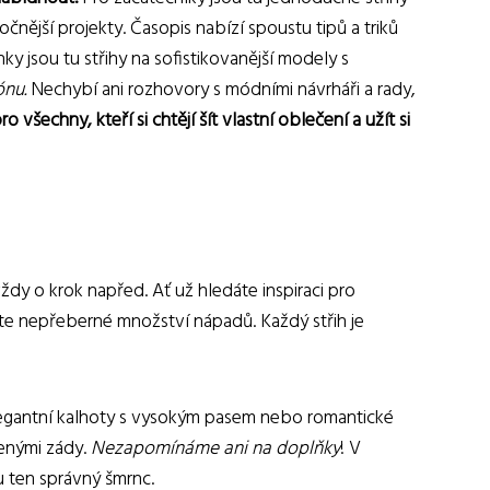
nější projekty. Časopis nabízí spoustu tipů a triků
ky jsou tu střihy na sofistikovanější modely s
ónu.
Nechybí ani rozhovory s módními návrháři a rady,
šechny, kteří si chtějí šít vlastní oblečení a užít si
dy o krok napřed. Ať už hledáte inspiraci pro
ete nepřeberné množství nápadů. Každý střih je
elegantní kalhoty s vysokým pasem nebo romantické
lenými zády.
Nezapomínáme ani na doplňky
! V
u ten správný šmrnc.