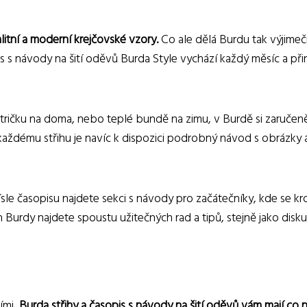
litní a moderní krejčovské vzory.
Co ale dělá Burdu tak výjimeč
 s návody na šití oděvů Burda Style vychází každý měsíc a přiná
tričku na doma, nebo teplé bundě na zimu, v Burdě si zaručeně
 Ke každému střihu je navíc k dispozici podrobný návod s obráz
 čísle časopisu najdete sekci s návody pro začátečníky, kde se kr
urdy najdete spoustu užitečných rad a tipů, stejně jako disk
ími,
Burda střihy a časopis s návody na šití oděvů vám mají co 