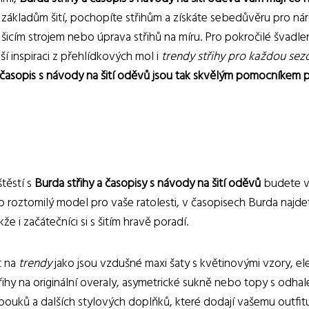
ákladům šití, pochopíte střihům a získáte sebedůvěru pro nároč
 šicím strojem nebo úprava střihů na míru. Pro pokročilé švadlen
ší inspiraci z přehlídkových mol i
trendy střihy pro každou sez
 časopis s návody na šití oděvů jsou tak skvělým pomocníkem pro v
štěstí s
Burda střihy a časopisy s návody na šití oděvů
budete vž
o roztomilý model pro vaše ratolesti, v časopisech Burda najd
že i začátečníci si s šitím hravě poradí.
t na
trendy
jako jsou vzdušné maxi šaty s květinovými vzory, 
třihy na originální overaly, asymetrické sukně nebo topy s odha
obouků a dalších stylových doplňků, které dodají vašemu outfit