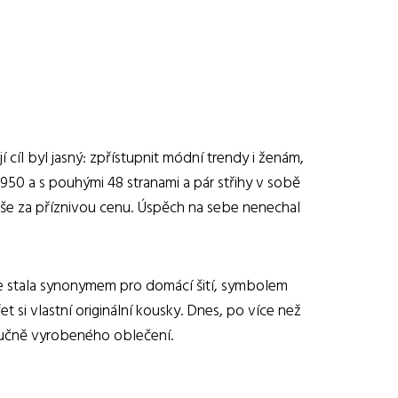
 cíl byl jasný: zpřístupnit módní trendy i ženám,
1950 a s pouhými 48 stranami a pár střihy v sobě
 vše za příznivou cenu. Úspěch na sebe nenechal
 stala synonymem pro domácí šití, symbolem
 si vlastní originální kousky. Dnes, po více než
noručně vyrobeného oblečení.