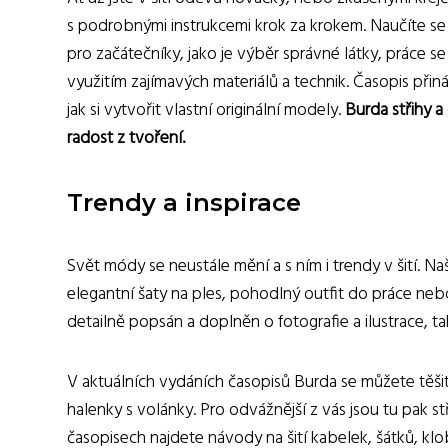
s podrobnými instrukcemi krok za krokem. Naučíte se z
pro začátečníky, jako je výběr správné látky, práce se
využitím zajímavých materiálů a technik. Časopis přiná
jak si vytvořit vlastní originální modely.
Burda střihy a
radost z tvoření.
Trendy a inspirace
Svět módy se neustále mění a s ním i trendy v šití. Na
elegantní šaty na ples, pohodlný outfit do práce neb
detailně popsán a doplněn o fotografie a ilustrace, tak
V aktuálních vydáních časopisů Burda se můžete těši
halenky s volánky. Pro odvážnější z vás jsou tu pak s
časopisech najdete návody na šití kabelek, šátků, kl