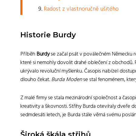
Radost z vlastnoručně ušitého
Historie Burdy
Příběh
Burdy
se začal psát v poválečném Německu roku 
které si nemohly dovolit drahé oblečení z obchodů. P
ukrývalo revoluční myšlenku. Časopis nabízel dostupn
dlouho čekat.
Burda Moden
se stal fenoménem, který
Z malé firmy se stala mezinárodní společnost a časopi
kreativity a šikovnosti. Střihy Burda otevíraly dveře
sedmdesáti letech, je Burda stále věrná svému poslání.
Široká škála střihů