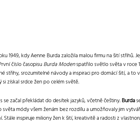
1949, kdy Aenne Burda založila malou firmu na šití střihů. Její
rvní číslo časopisu
Burda Moden
spatřilo světlo světa v roce 
é střihy, srozumitelné návody a inspiraci pro domácí šití, a to
 si získal srdce žen po celém světě.
s se začal překládat do desítek jazyků, včetně češtiny.
Burda
se
 do světa módy všem ženám bez rozdílu a umožňovaly jim vytvářet
 Stále inspiruje miliony žen k šití, kreativitě a radosti z vlast