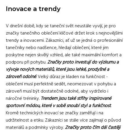
Inovace a trendy
V dnešní době, kdy se taneční svět neustále vyvíjí, je pro
značky tanečního oblečení klíčové držet krok s nejnovějšími
trendy a inovacemi. Zákazníci, ať už se jedná o profesionální
tanečníky nebo nadšence, hledají oblečení, které jim
poskytne nejen skvělý vzhled, ale také maximální komfort a
podporu při pohybu.
Značky proto investují do výzkumu a
vývoje nových materiálů, které jsou lehké, prodyšné a
zároveň odolné
. Velký důraz je kladen na funkčnost -
oblečení musí perfektně sedět, neomezovat v pohybu a
zároveň musí být dostatečně odolné, aby vydrželo i
náročné tréninky.
Trendem jsou také střihy inspirované
sportovní módou, které v sobě snoubí styl a funkčnost
.
Kromě technických inovací se značky zaměřují i na
udržitelnost a etiku. Zákazníci se stále více zajímají o původ
materiálů a podmínky výroby.
Značky proto čím dál častěji