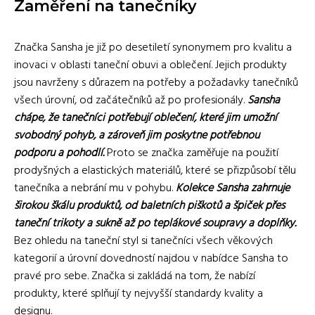
Zaměření na tanečníky
Značka Sansha je již po desetiletí synonymem pro kvalitu a
inovaci v oblasti taneční obuvi a oblečení. Jejich produkty
jsou navrženy s důrazem na potřeby a požadavky tanečníků
všech úrovní, od začátečníků až po profesionály.
Sansha
chápe, že tanečníci potřebují oblečení, které jim umožní
svobodný pohyb, a zároveň jim poskytne potřebnou
podporu a pohodlí.
Proto se značka zaměřuje na použití
prodyšných a elastických materiálů, které se přizpůsobí tělu
tanečníka a nebrání mu v pohybu.
Kolekce Sansha zahrnuje
širokou škálu produktů, od baletních piškotů a špiček přes
taneční trikoty a sukně až po teplákové soupravy a doplňky.
Bez ohledu na taneční styl si tanečníci všech věkových
kategorií a úrovní dovedností najdou v nabídce Sansha to
pravé pro sebe. Značka si zakládá na tom, že nabízí
produkty, které splňují ty nejvyšší standardy kvality a
designu.