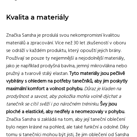
Kvalita a materiály
Značka Sansha je proslulá svou nekompromisní kvalitou
materiálů a zpracování. Více než 30 let zkušeností v oboru
se odráží v každém produktu, který opouští jejich brány.
Používají se pouze ty nejjemnější a nejodolnější materiály,
jako je například prodyšná bavlna, jemný mikrovlákna nebo
pružný a tvarově stálý elastan.
Tyto materiály jsou pečlivě
vybírány s ohledem na potřeby tanečníků, aby jim poskytly
maximální komfort a volnost pohybu.
Důraz je kladen na
prodyšnost a savost, aby pokožka mohla volně dýchat a
tanečník se cítil svěží i po náročném tréninku.
Švy jsou
ploché a elastické, aby nedřely a neomezovaly v pohybu.
Značka Sansha si zakládá na tom, aby její taneční oblečení
bylo nejen krásné na pohled, ale také funkční a odolné. Díky
tomu si tanečníci mohou být jisti, že jim oblečení od Sansha