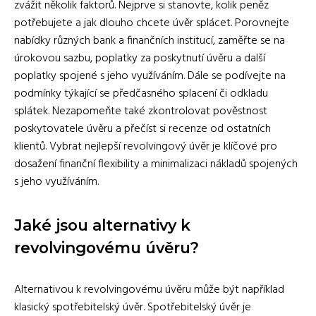
zvážit několik faktorů. Nejprve si stanovte, kolik peněz
potřebujete a jak dlouho chcete úvěr splácet. Porovnejte
nabídky různých bank a finančních institucí, zaměřte se na
úrokovou sazbu, poplatky za poskytnutí úvěru a další
poplatky spojené s jeho využíváním. Dále se podívejte na
podmínky týkající se předčasného splacení či odkladu
splátek. Nezapomeňte také zkontrolovat pověstnost
poskytovatele úvěru a přečíst si recenze od ostatních
klientů. Vybrat nejlepší revolvingový úvěr je klíčové pro
dosažení finanční flexibility a minimalizaci nákladů spojených
s jeho využíváním.
Jaké jsou alternativy k
revolvingovému úvěru?
Alternativou k revolvingovému úvěru může být například
klasický spotřebitelský úvěr. Spotřebitelský úvěr je