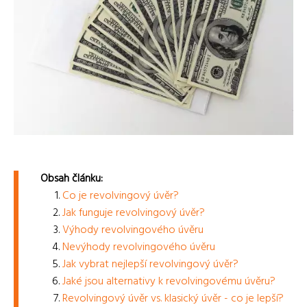
Obsah článku:
Co je revolvingový úvěr?
Jak funguje revolvingový úvěr?
Výhody revolvingového úvěru
Nevýhody revolvingového úvěru
Jak vybrat nejlepší revolvingový úvěr?
Jaké jsou alternativy k revolvingovému úvěru?
Revolvingový úvěr vs. klasický úvěr - co je lepší?