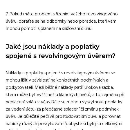
7. Pokud máte problém s řízením vašeho revolvingového
úvěru, obraťte se na odborníky nebo poradce, kteří vám
mohou pomoci s plánem na snižování dluhu.
Jaké jsou náklady a poplatky
spojené s revolvingovým úvěrem?
Náklady a poplatky spojené s revolvingovým úvěrem se
mohou lišit v závislosti na konkrétních podmínkách a
poskytovateli. Mezi běžné náklady patří úroková sazba,
která může být vyšší než u klasických úvěrů, a to zejména při
neplacení splátek včas. Dále se mohou vyskytnout poplatky
za vedení účtu, za předčasné splacení či změnu podmínek
úvěru. Je důležité pečlivě prostudovat smlouvu a porovnat
nabídky různých poskytovatelů, abyste si byli jisti celkovými