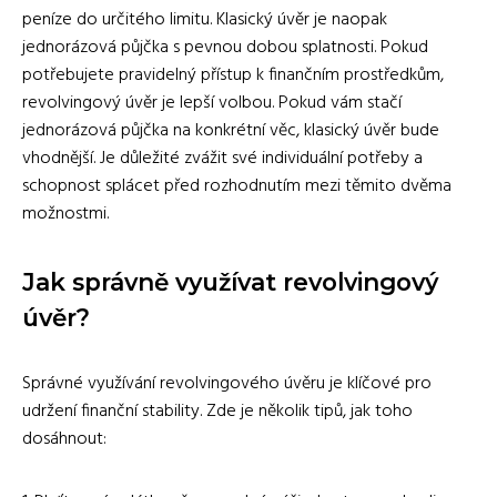
peníze do určitého limitu. Klasický úvěr je naopak
jednorázová půjčka s pevnou dobou splatnosti. Pokud
potřebujete pravidelný přístup k finančním prostředkům,
revolvingový úvěr je lepší volbou. Pokud vám stačí
jednorázová půjčka na konkrétní věc, klasický úvěr bude
vhodnější. Je důležité zvážit své individuální potřeby a
schopnost splácet před rozhodnutím mezi těmito dvěma
možnostmi.
Jak správně využívat revolvingový
úvěr?
Správné využívání revolvingového úvěru je klíčové pro
udržení finanční stability. Zde je několik tipů, jak toho
dosáhnout: