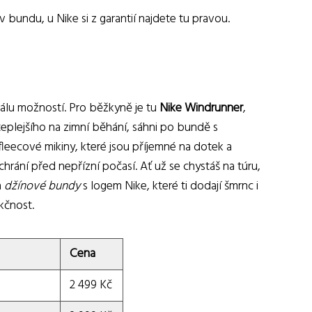
v bundu, u Nike si z garantií najdete tu pravou.
kálu možností. Pro běžkyně je tu
Nike Windrunner
,
eplejšího na zimní běhání, sáhni po bundě s
 fleecové mikiny, které jsou příjemné na dotek a
ání před nepřízní počasí. Ať už se chystáš na túru,
a
džínové bundy
s logem Nike, které ti dodají šmrnc i
nkčnost.
Cena
2 499 Kč