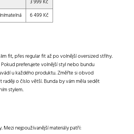
3 999 Kč
dnímatelná
6 499 Kč
m fit, přes regular fit až po volnější oversized střihy.
u. Pokud preferujete volnější styl nebo bundu
 uvádí u každého produktu. Změřte si obvod
it raději o číslo větší. Bunda by vám měla sedět
ním stylem.
. Mezi nejpoužívanější materiály patří: