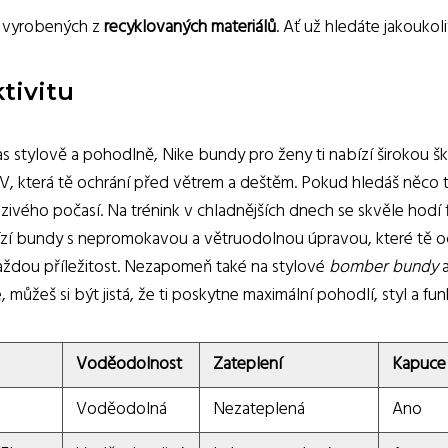
ů vyrobených z
recyklovaných materiálů
. Ať už hledáte jakoukoli
tivitu
čas stylově a pohodlně, Nike bundy pro ženy ti nabízí širokou š
V, která tě ochrání před větrem a deštěm. Pokud hledáš něco t
mrazivého počasí. Na trénink v chladnějších dnech se skvěle hodí
zí bundy s nepromokavou a větruodolnou úpravou, které tě ochr
aždou příležitost. Nezapomeň také na stylové
bomber bundy
 můžeš si být jistá, že ti poskytne maximální pohodlí, styl a fu
Voděodolnost
Zateplení
Kapuce
Voděodolná
Nezateplená
Ano