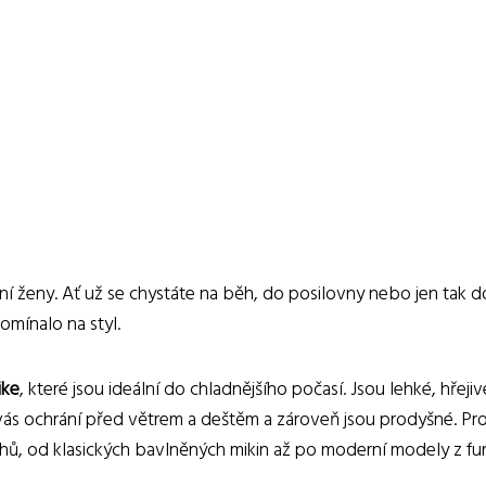
ivní ženy. Ať už se chystáte na běh, do posilovny nebo jen tak 
pomínalo na styl.
ike
, které jsou ideální do chladnějšího počasí. Jsou lehké, hře
ás ochrání před větrem a deštěm a zároveň jsou prodyšné. Pro s
řihů, od klasických bavlněných mikin až po moderní modely z fu