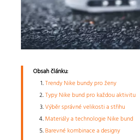
Obsah článku:
Trendy Nike bundy pro ženy
Typy Nike bund pro každou aktivitu
Výběr správné velikosti a střihu
Materiály a technologie Nike bund
Barevné kombinace a designy