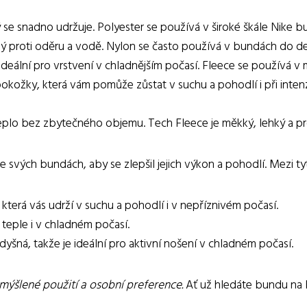
rý se snadno udržuje. Polyester se používá v široké škále Nike 
olný proti oděru a vodě. Nylon se často používá v bundách do de
 ideální pro vrstvení v chladnějším počasí. Fleece se používá v
okožky, která vám pomůže zůstat v suchu a pohodlí i při intenzi
teplo bez zbytečného objemu. Tech Fleece je měkký, lehký a prod
 svých bundách, aby se zlepšil jejich výkon a pohodlí. Mezi ty
 která vás udrží v suchu a pohodlí i v nepříznivém počasí.
 teple i v chladném počasí.
dyšná, takže je ideální pro aktivní nošení v chladném počasí.
amýšlené použití a osobní preference.
Ať už hledáte bundu na b