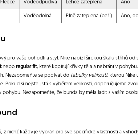
 Fleece
Voděodpudivá
Lehce zateplená
Ano
Voděodolná
Plně zateplená (peří)
Ano, o
hu
ý pro vaše pohodlí a styl. Nike nabízí širokou škálu střihů od sli
t
nebo
regular fit
, které kopírují křivky těla a nebrání v pohyb
třih. Nezapomeňte se podívat do
tabulky velikostí
, kterou Nike
e. Pokud si nejste jistá s výběrem velikosti, doporučujeme zvol
 v pohybu. Nezapomeňte, že bunda by měla ladit s vaším osob
 bund
, z nichž každý je vybrán pro své specifické vlastnosti a výhody