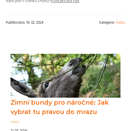
Našli jste v článku chybu?
Kontaktujte nás
Publikováno: 18. 02. 2024
Kategorie:
móda
Zimní bundy pro náročné: Jak
vybrat tu pravou do mrazu
móda
21. 03. 2026