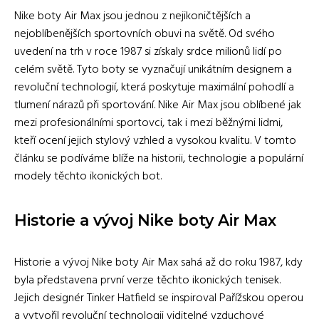
Nike boty Air Max jsou jednou z nejikoničtějších a
nejoblíbenějších sportovních obuvi na světě. Od svého
uvedení na trh v roce 1987 si získaly srdce milionů lidí po
celém světě. Tyto boty se vyznačují unikátním designem a
revoluční technologií, která poskytuje maximální pohodlí a
tlumení nárazů při sportování. Nike Air Max jsou oblíbené jak
mezi profesionálními sportovci, tak i mezi běžnými lidmi,
kteří ocení jejich stylový vzhled a vysokou kvalitu. V tomto
článku se podíváme blíže na historii, technologie a populární
modely těchto ikonických bot.
Historie a vývoj Nike boty Air Max
Historie a vývoj Nike boty Air Max sahá až do roku 1987, kdy
byla představena první verze těchto ikonických tenisek.
Jejich designér Tinker Hatfield se inspiroval Pařížskou operou
a vytvořil revoluční technologii viditelné vzduchové