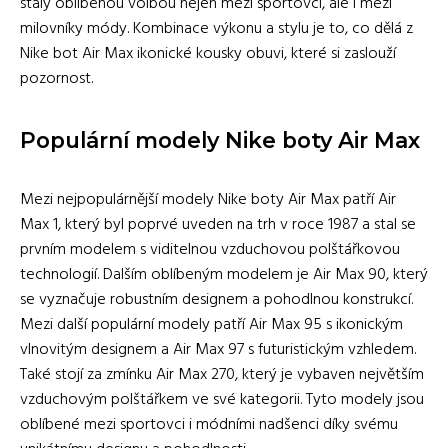
staly oblíbenou volbou nejen mezi sportovci, ale i mezi
milovníky módy. Kombinace výkonu a stylu je to, co dělá z
Nike bot Air Max ikonické kousky obuvi, které si zaslouží
pozornost.
Populární modely Nike boty Air Max
Mezi nejpopulárnější modely Nike boty Air Max patří Air
Max 1, který byl poprvé uveden na trh v roce 1987 a stal se
prvním modelem s viditelnou vzduchovou polštářkovou
technologií. Dalším oblíbeným modelem je Air Max 90, který
se vyznačuje robustním designem a pohodlnou konstrukcí.
Mezi další populární modely patří Air Max 95 s ikonickým
vlnovitým designem a Air Max 97 s futuristickým vzhledem.
Také stojí za zmínku Air Max 270, který je vybaven největším
vzduchovým polštářkem ve své kategorii. Tyto modely jsou
oblíbené mezi sportovci i módními nadšenci díky svému