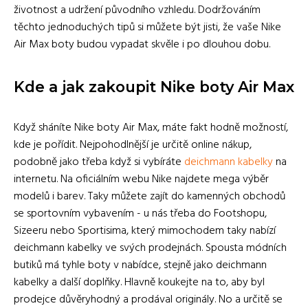
životnost a udržení původního vzhledu. Dodržováním
těchto jednoduchých tipů si můžete být jisti, že vaše Nike
Air Max boty budou vypadat skvěle i po dlouhou dobu.
Kde a jak zakoupit Nike boty Air Max
Když sháníte Nike boty Air Max, máte fakt hodně možností,
kde je pořídit. Nejpohodlnější je určitě online nákup,
podobně jako třeba když si vybíráte
deichmann kabelky
na
internetu. Na oficiálním webu Nike najdete mega výběr
modelů i barev. Taky můžete zajít do kamenných obchodů
se sportovním vybavením - u nás třeba do Footshopu,
Sizeeru nebo Sportisima, který mimochodem taky nabízí
deichmann kabelky ve svých prodejnách. Spousta módních
butiků má tyhle boty v nabídce, stejně jako deichmann
kabelky a další doplňky. Hlavně koukejte na to, aby byl
prodejce důvěryhodný a prodával originály. No a určitě se