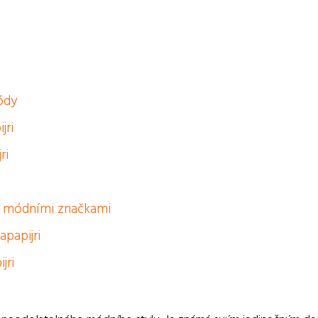
ódy
jri
ri
mi módními značkami
apapijri
jri