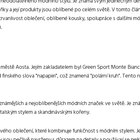
em neodolatelného módního stylu. Je známá svým jedinečným des
ky a její produkty jsou oblíbené po celém světě. V tomto člán
a trvanlivost oblečení, oblíbené kousky, spolupráce s dalšími m
.
m městě Aosta. Jejím zakladatelem byl Green Sport Monte Bianc
inského slova "napapiiri", což znamená "polární kruh". Tento n
ejznámějších a nejoblíbenějších módních značek ve světě. Je z
italským stylem a skandinávskými kořeny.
ého oblečení, které kombinuje funkčnost s módním stylem. Jeji
 jsou pečlivě navrženy s důrazem na detaily a používají se nejkv