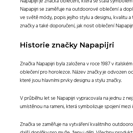
Napapijri je značka oblečení, která se stala symbol
Napapijri se zaměřuje na outdoorové oblečení a doplň
ve světě módy, popis jejího stylu a designu, kvalitu 
značky a také doporučení, jak nosit oblečení Napapijri
Historie značky Napapijri
Značka Napapijri byla založena v roce 1987 v italské
oblečení pro horolezce. Název značky je odvozen od f
které jsou hlavními prvky designu a stylu značky.
V průběhu let se Napapijri vypracovala na jednu z n
umístěnou na rameni, která symbolizuje spojení mezi 
Značka se zaměřuje na vytváření kvalitního outdoorov
další doplňky pro muže, ženy i děti. Všechny produkty