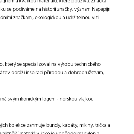
ignem a kvalitou materiálů, které používá. Značka
ku se podíváme na historii značky, význam Napapijri
ódními značkami, ekologickou a udržitelnou vizi
o, který se specializoval na výrobu technického
ázev odráží inspiraci přírodou a dobrodružstvím,
námá svým ikonickým logem - norskou vlajkou
ch kolekce zahrnuje bundy, kabáty, mikiny, trička a
alitnější materiály, jako je voděodolný nylon a