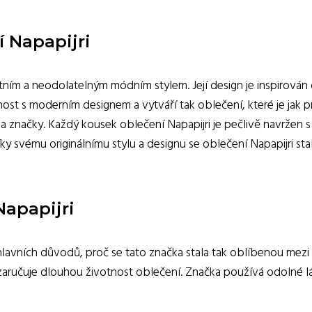
í Napapijri
kátním a neodolatelným módním stylem. Její design je inspirová
t s moderním designem a vytváří tak oblečení, které je jak pra
 značky. Každý kousek oblečení Napapijri je pečlivě navržen s d
Díky svému originálnímu stylu a designu se oblečení Napapijri st
Napapijri
z hlavních důvodů, proč se tato značka stala tak oblíbenou mezi
ž zaručuje dlouhou životnost oblečení. Značka používá odolné l