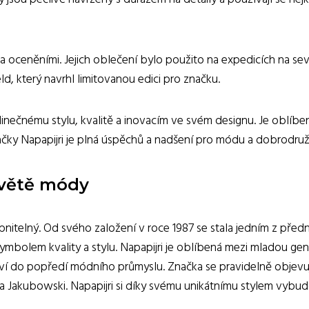
 a oceněními. Jejich oblečení bylo použito na expedicích na se
ld, který navrhl limitovanou edici pro značku.
dinečnému stylu, kvalitě a inovacím ve svém designu. Je oblíben
načky Napapijri je plná úspěchů a nadšení pro módu a dobrodruž
světě módy
itelný. Od svého založení v roce 1987 se stala jedním z předn
 symbolem kvality a stylu. Napapijri je oblíbená mezi mladou ge
taví do popředí módního průmyslu. Značka se pravidelně objevuj
 Jakubowski. Napapijri si díky svému unikátnímu stylem vybudo