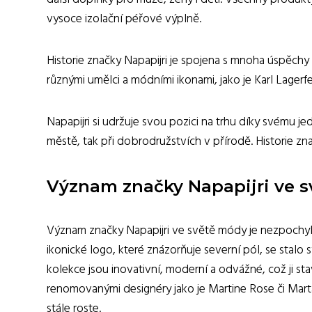
vysoce izolační péřové výplně.
Historie značky Napapijri je spojena s mnoha úspěchy
různými umělci a módními ikonami, jako je Karl Lagerfe
Napapijri si udržuje svou pozici na trhu díky svému je
městě, tak při dobrodružstvích v přírodě. Historie z
Význam značky Napapijri ve 
Význam značky Napapijri ve světě módy je nezpochybn
ikonické logo, které znázorňuje severní pól, se stalo
kolekce jsou inovativní, moderní a odvážné, což ji s
renomovanými designéry jako je Martine Rose či Marta
stále roste.