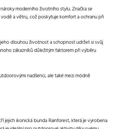
l nároky moderního životního stylu. Značka se
i vodě a větru, což poskytuje komfort a ochranu při
í jeho dlouhou životnost a schopnost udržet si svůj
 mnoho zákazníků důležitým faktorem při výběru
 outdoorovými nadšenci, ale také mezi módně
 jejich ikonická bunda Rainforest, která je vyrobena
rá je ideální pro outdoorové aktivity díky svému