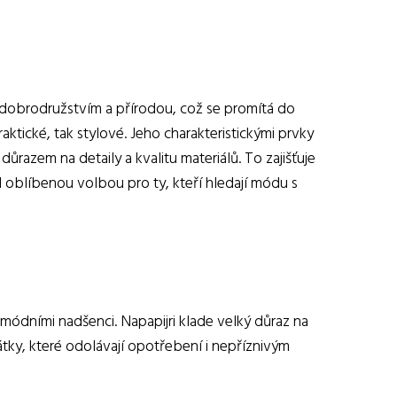
n dobrodružstvím a přírodou, což se promítá do
ktické, tak stylové. Jeho charakteristickými prvky
ůrazem na detaily a kvalitu materiálů. To zajišťuje
al oblíbenou volbou pro ty, kteří hledají módu s
 módními nadšenci. Napapijri klade velký důraz na
átky, které odolávají opotřebení i nepříznivým