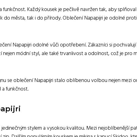
a funkčnost. Každý kousek je pečlivě navržen tak, aby splňova
 do města, tak i do přírody. Oblečení Napapijri je odolné prot
lečení Napapijri odolné vůči opotřebení. Zákazníci si pochvaluj
 nejen módní styl, ale také trvanlivost a odolnost, což je pro
signu se oblečení Napapijri stalo oblíbenou volbou nejen mezi
l a funkčnost.
apijri
edinečným stylem a vysokou kvalitou. Mezi nejoblíbenější patří
 zip. Dalším populárním kouskem je mikina s kapucí Skidoo, kte