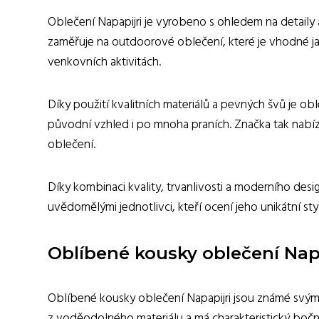
Oblečení Napapijri je vyrobeno s ohledem na detaily 
zaměřuje na outdoorové oblečení, které je vhodné jak
venkovních aktivitách.
Díky použití kvalitních materiálů a pevných švů je ob
původní vzhled i po mnoha praních. Značka tak nabízí
oblečení.
Díky kombinaci kvality, trvanlivosti a moderního de
uvědomělými jednotlivci, kteří ocení jeho unikátní sty
Oblíbené kousky oblečení Nap
Oblíbené kousky oblečení Napapijri jsou známé svým j
z voděodolného materiálu a má charakteristický boční