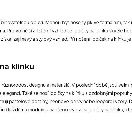
mbinovatelnou obuví. Mohou být noseny jak ve formálním, tak i
. Pro volnější a ležérní vzhled se lodičky na klínku skvěle ho
získal zajímavý a stylový vzhled. Při nošení lodiček na klínku 
 na klínku
na různorodost designu a materiálů. V poslední době jsou velmi
leganci. Také se nosí lodičky na klínku s ozdobnými popruhy 
hrnují pastelové odstíny, neonové barvy nebo leopardí vzory. D
ují každému módnímu nadšenci vybrat si lodičky na klínku, kter