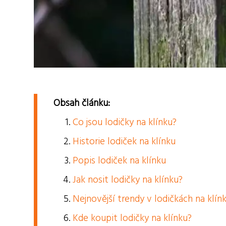
Obsah článku:
Co jsou lodičky na klínku?
Historie lodiček na klínku
Popis lodiček na klínku
Jak nosit lodičky na klínku?
Nejnovější trendy v lodičkách na klín
Kde koupit lodičky na klínku?