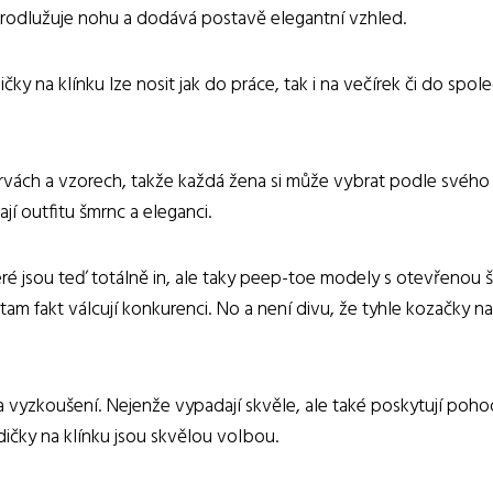
prodlužuje nohu a dodává postavě elegantní vzhled.
ičky na klínku lze nosit jak do práce, tak i na večírek či do sp
vách a vzorech, takže každá žena si může vybrat podle svého 
jí outfitu šmrnc a eleganci.
eré jsou teď totálně in, ale taky peep-toe modely s otevřenou
tam fakt válcují konkurenci. No a není divu, že tyhle kozačky na
 vyzkoušení. Nejenže vypadají skvěle, ale také poskytují pohodl
dičky na klínku jsou skvělou volbou.