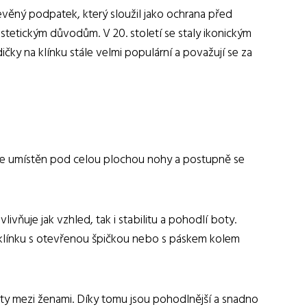
řevěný podpatek, který sloužil jako ochrana před
estetickým důvodům. V 20. století se staly ikonickým
y na klínku stále velmi populární a považují se za
 je umístěn pod celou plochou nohy a postupně se
ivňuje jak vzhled, tak i stabilitu a pohodlí boty.
na klínku s otevřenou špičkou nebo s páskem kolem
ity mezi ženami. Díky tomu jsou pohodlnější a snadno