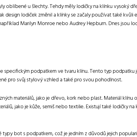
y byly oblíbené u šlechty. Tehdy měly lodičky na klínku vysoký d
ak design lodiček změnil a klínky se začaly používat také kvůli 
apříklad Marilyn Monroe nebo Audrey Hepburn. Dnes jsou lodičk
uje specifickým podpatkem ve tvaru klínu. Tento typ podpatku
ené pro svůj stylový vzhled a také pro svou pohodlnost.
h materiálů, jako je dřevo, kork nebo plast. Materiál klínu ovl
iálů, jako je kůže, semiš nebo textilie. Existují také lodičky 
né typy bot s podpatkem, což je jedním z důvodů jejich popular