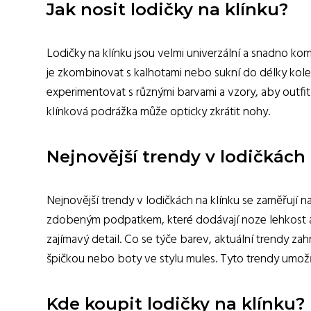
Jak nosit lodičky na klínku?
Lodičky na klínku jsou velmi univerzální a snadno ko
je zkombinovat s kalhotami nebo sukní do délky kolena
experimentovat s různými barvami a vzory, aby outfit 
klínková podrážka může opticky zkrátit nohy.
Nejnovější trendy v lodičkách
Nejnovější trendy v lodičkách na klínku se zaměřují 
zdobeným podpatkem, které dodávají noze lehkost a e
zajímavý detail. Co se týče barev, aktuální trendy za
špičkou nebo boty ve stylu mules. Tyto trendy umožň
Kde koupit lodičky na klínku?