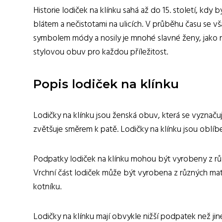
Historie lodiček na klínku sahá až do 15. století, kd
blátem a nečistotami na ulicích. V průběhu času se vš
symbolem módy a nosily je mnohé slavné ženy, jako n
stylovou obuv pro každou příležitost.
Popis lodiček na klínku
Lodičky na klínku jsou ženská obuv, která se vyznač
zvětšuje směrem k patě. Lodičky na klínku jsou oblíb
Podpatky lodiček na klínku mohou být vyrobeny z různýc
Vrchní část lodiček může být vyrobena z různých mater
kotníku.
Lodičky na klínku mají obvykle nižší podpatek než ji