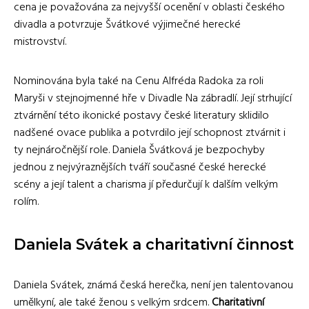
cena je považována za nejvyšší ocenění v oblasti českého
divadla a potvrzuje Švátkové výjimečné herecké
mistrovství.
Nominována byla také na Cenu Alfréda Radoka za roli
Maryši v stejnojmenné hře v Divadle Na zábradlí. Její strhující
ztvárnění této ikonické postavy české literatury sklidilo
nadšené ovace publika a potvrdilo její schopnost ztvárnit i
ty nejnáročnější role. Daniela Švátková je bezpochyby
jednou z nejvýraznějších tváří současné české herecké
scény a její talent a charisma jí předurčují k dalším velkým
rolím.
Daniela Svátek a charitativní činnost
Daniela Svátek, známá česká herečka, není jen talentovanou
umělkyní, ale také ženou s velkým srdcem.
Charitativní