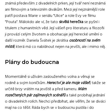
známá především z divadelních prken, její tvář není neznámá
ani filmovým a televizním divákům. Mezi její nejznámější role
patří postava Marie v seriálu "Ulice" a role Evy ve filmu
"Pouta". Málokdo ale ví, že tato
skvělá herečka
se pyšní i
titulem z humanitních věd. Její vášeň pro literaturu a filozofii
ji provází celým životem a obohacuje její herecké umění o
další rozměr. Daniela Švátek je zkrátka
osobností na svém
místě
, která má co nabídnout nejen na jevišti, ale i mimo něj.
Plány do budoucna
Momentálně si užívám zaslouženého volna a věnuji se
rodině a svým koníčkům.
Herectví je ale moje vášeň
, takže se
určitě brzy vrátím na jeviště a před kameru.
Mám
rozečtených pár zajímavých scénářů
a také probíhají jednání
o divadelních rolích. Nechci předbíhat, ale věřím, že se diváci
mají na co těšit. Ráda bych se v budoucnu pustila i do