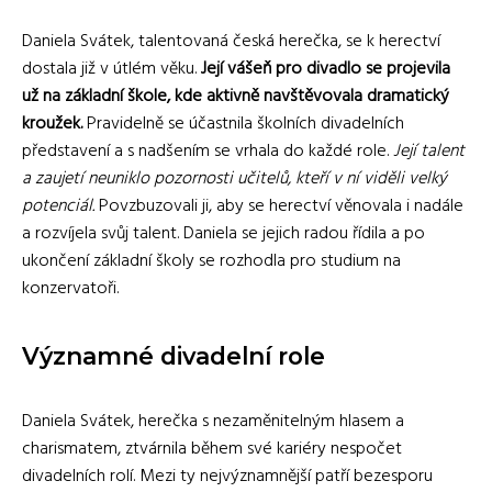
Daniela Svátek, talentovaná česká herečka, se k herectví
dostala již v útlém věku.
Její vášeň pro divadlo se projevila
už na základní škole, kde aktivně navštěvovala dramatický
kroužek.
Pravidelně se účastnila školních divadelních
představení a s nadšením se vrhala do každé role.
Její talent
a zaujetí neuniklo pozornosti učitelů, kteří v ní viděli velký
potenciál.
Povzbuzovali ji, aby se herectví věnovala i nadále
a rozvíjela svůj talent. Daniela se jejich radou řídila a po
ukončení základní školy se rozhodla pro studium na
konzervatoři.
Významné divadelní role
Daniela Svátek, herečka s nezaměnitelným hlasem a
charismatem, ztvárnila během své kariéry nespočet
divadelních rolí. Mezi ty nejvýznamnější patří bezesporu