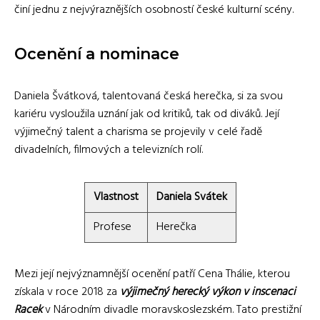
činí jednu z nejvýraznějších osobností české kulturní scény.
Ocenění a nominace
Daniela Švátková, talentovaná česká herečka, si za svou
kariéru vysloužila uznání jak od kritiků, tak od diváků. Její
výjimečný talent a charisma se projevily v celé řadě
divadelních, filmových a televizních rolí.
Vlastnost
Daniela Svátek
Profese
Herečka
Mezi její nejvýznamnější ocenění patří Cena Thálie, kterou
získala v roce 2018 za
výjimečný herecký výkon v inscenaci
Racek
v Národním divadle moravskoslezském. Tato prestižní