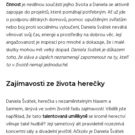
činnost
je nedílnou součástí jejího života a Daniela se aktivně
zapojuje do projektů, které pomáhají potřebným. Ať už jde
o podporu dětských domovů, pomoc opuštěným zvířatům
nebo boj proti sociálnímu vyloučení, Daniela Svátek neváhá
věnovat svůj čas, energii a prostředky na dobrou věc. Její
angažovanost je inspirací pro mnohé a dokazuje, že i malé
skutky mohou mít velký dopad.
Daniela Svátek je důkazem
toho, že sláva a úspěch neznamenají zapomenout na ty, kteří
to v životě nemají jednoduché.
Zajímavosti ze života herečky
Daniela Švátek, herečka s nezaměnitelným hlasem a
šarmem, skrývá ve svém životě řadu zajímavostí. Věděli jste
například, že tato
talentovaná umělkyně
se kromě herectví
věnuje také hudbě? Její sametový alt pravidelně rozeznívá
koncertní sály a divadelní jeviště. Ačkoliv je Daniela Švátek