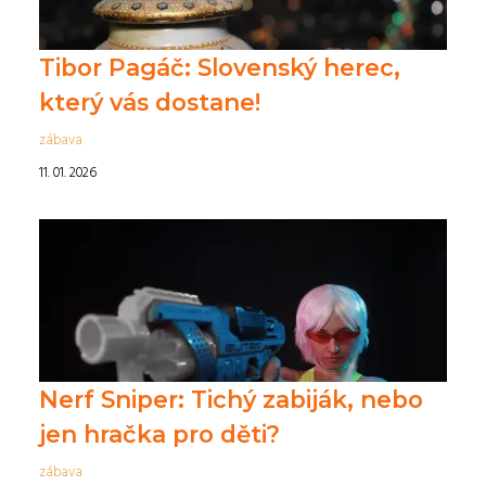
Tibor Pagáč: Slovenský herec,
který vás dostane!
zábava
11. 01. 2026
Nerf Sniper: Tichý zabiják, nebo
jen hračka pro děti?
zábava