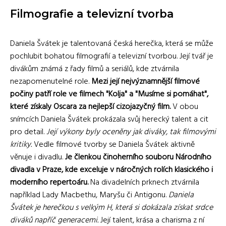
Filmografie a televizní tvorba
Daniela Švátek je talentovaná česká herečka, která se může
pochlubit bohatou filmografií a televizní tvorbou. Její tvář je
divákům známá z řady filmů a seriálů, kde ztvárnila
nezapomenutelné role.
Mezi její nejvýznamnější filmové
počiny patří role ve filmech "Kolja" a "Musíme si pomáhat",
které získaly Oscara za nejlepší cizojazyčný film.
V obou
snímcích Daniela Švátek prokázala svůj herecký talent a cit
pro detail.
Její výkony byly oceněny jak diváky, tak filmovými
kritiky.
Vedle filmové tvorby se Daniela Švátek aktivně
věnuje i divadlu.
Je členkou činoherního souboru Národního
divadla v Praze, kde exceluje v náročných rolích klasického i
moderního repertoáru.
Na divadelních prknech ztvárnila
například Lady Macbethu, Maryšu či Antigonu.
Daniela
Švátek je herečkou s velkým H, která si dokázala získat srdce
diváků napříč generacemi.
Její talent, krása a charisma z ní