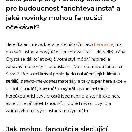
pro budoucnost "arichteva insta" a
jaké novinky mohou fanoušci
očekávat?
Herečka arichteva, která je stejně akční jako
hera akce
, má
pro svůj instagramový účet "arichteva insta" fakt velký plány.
Chystá se dál sdílet svůj životní styl, módní inspiraci a
zábavný momenty s fanouškama. No a co můžou fanoušci
čekat? Třeba
exkluzivní pohledy do natáčení jejích filmů a
seriálů
,
behind-the-scenes
materiály a taky super hera akce v
podobě
soutěží, kde můžou vyhrát osobní setkání s
herečkou
. Arichteva prostě jede naplno a stejně jako hera
akce chce přinášet fanouškům pořád něco novýho a
zajímavýho na svým instagramovým účtu.
Jak mohou fanoušci a sledující