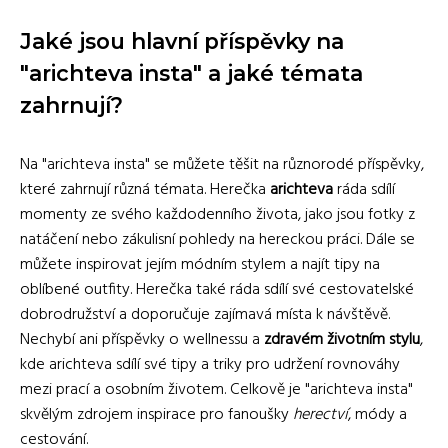
Jaké jsou hlavní příspěvky na
"arichteva insta" a jaké témata
zahrnují?
Na "arichteva insta" se můžete těšit na různorodé příspěvky,
které zahrnují různá témata. Herečka
arichteva
ráda sdílí
momenty ze svého každodenního života, jako jsou fotky z
natáčení nebo zákulisní pohledy na hereckou práci. Dále se
můžete inspirovat jejím módním stylem a najít tipy na
oblíbené outfity. Herečka také ráda sdílí své cestovatelské
dobrodružství a doporučuje zajímavá místa k návštěvě.
Nechybí ani příspěvky o wellnessu a
zdravém životním stylu
,
kde arichteva sdílí své tipy a triky pro udržení rovnováhy
mezi prací a osobním životem. Celkově je "arichteva insta"
skvělým zdrojem inspirace pro fanoušky
herectví
, módy a
cestování.