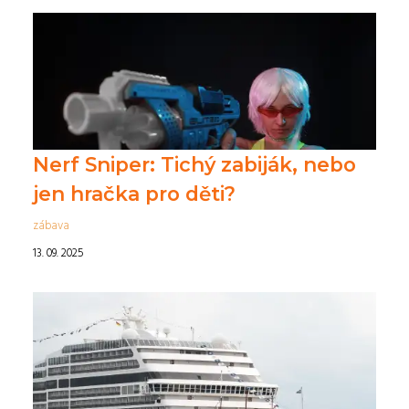
Nerf Sniper: Tichý zabiják, nebo
jen hračka pro děti?
zábava
13. 09. 2025