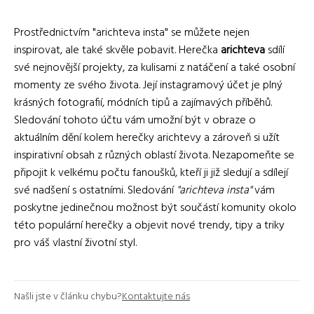
Prostřednictvím "arichteva insta" se můžete nejen
inspirovat, ale také skvěle pobavit. Herečka
arichteva
sdílí
své nejnovější projekty, za kulisami z natáčení a také osobní
momenty ze svého života. Její instagramový účet je plný
krásných fotografií, módních tipů a zajímavých příběhů.
Sledování tohoto účtu vám umožní být v obraze o
aktuálním dění kolem herečky arichtevy a zároveň si užít
inspirativní obsah z různých oblastí života. Nezapomeňte se
připojit k velkému počtu fanoušků, kteří ji již sledují a sdílejí
své nadšení s ostatními. Sledování
"arichteva insta"
vám
poskytne jedinečnou možnost být součástí komunity okolo
této populární herečky a objevit nové trendy, tipy a triky
pro váš vlastní životní styl.
Našli jste v článku chybu?
Kontaktujte nás