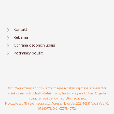
Kontakt
Reklama
Ochrana osobních údajů
Podmínky použití
© 2026 grottomagazin.cz - Grotto magazín nabízí zajímavé a relevantní
články z různých oblastí, včetně módy, životního stylu a kultury. Objevte
inspiraci a nové trendy na grottomagazin.cz!
Provozovatel: PR Yard media s.r.o., Adresa: Nová Ves 272, 46331 Nová Ves, IČ:
07840772, DIČ: CZ07840772