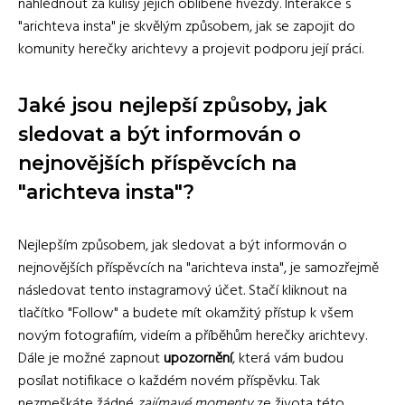
nahlédnout za kulisy jejich oblíbené hvězdy. Interakce s
"arichteva insta" je skvělým způsobem, jak se zapojit do
komunity herečky arichtevy a projevit podporu její práci.
Jaké jsou nejlepší způsoby, jak
sledovat a být informován o
nejnovějších příspěvcích na
"arichteva insta"?
Nejlepším způsobem, jak sledovat a být informován o
nejnovějších příspěvcích na "arichteva insta", je samozřejmě
následovat tento instagramový účet. Stačí kliknout na
tlačítko "Follow" a budete mít okamžitý přístup k všem
novým fotografiím, videím a příběhům herečky arichtevy.
Dále je možné zapnout
upozornění
, která vám budou
posílat notifikace o každém novém příspěvku. Tak
nezmeškáte žádné
zajímavé momenty
ze života této