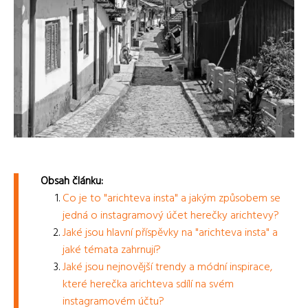
Obsah článku:
Co je to "arichteva insta" a jakým způsobem se
jedná o instagramový účet herečky arichtevy?
Jaké jsou hlavní příspěvky na "arichteva insta" a
jaké témata zahrnují?
Jaké jsou nejnovější trendy a módní inspirace,
které herečka arichteva sdílí na svém
instagramovém účtu?