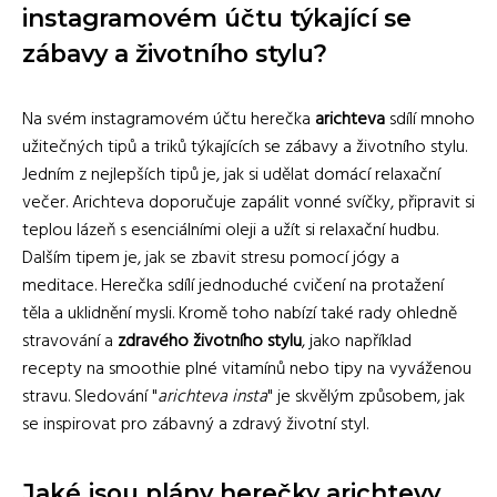
instagramovém účtu týkající se
zábavy a životního stylu?
Na svém instagramovém účtu herečka
arichteva
sdílí mnoho
užitečných tipů a triků týkajících se zábavy a životního stylu.
Jedním z nejlepších tipů je, jak si udělat domácí relaxační
večer. Arichteva doporučuje zapálit vonné svíčky, připravit si
teplou lázeň s esenciálními oleji a užít si relaxační hudbu.
Dalším tipem je, jak se zbavit stresu pomocí jógy a
meditace. Herečka sdílí jednoduché cvičení na protažení
těla a uklidnění mysli. Kromě toho nabízí také rady ohledně
stravování a
zdravého životního stylu
, jako například
recepty na smoothie plné vitamínů nebo tipy na vyváženou
stravu. Sledování "
arichteva insta
" je skvělým způsobem, jak
se inspirovat pro zábavný a zdravý životní styl.
Jaké jsou plány herečky arichtevy